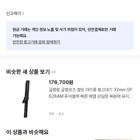
신고하기
현금 거래는 개인 정보 노출 및 사기 위험이 있어, 안전결제로만 거래
가능해요.
안전한 중고거래 문화 함께하기
비슷한 새 상품 보기
AD
176,700
원
글램팜 글램뮤즈 컬링 아이롱 봉고데기 32mm GP
628AM 퓨어블랙 빠른 예열 균일한 복원력 유지력
롤 매직기 아이롱 헤어 고대기
쿠팡 ・
광고
이 상품과 비슷해요