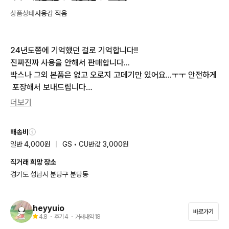
상품상태
사용감 적음
24년도쯤에 기억했던 걸로 기억합니다!!

진짜진짜 사용을 안해서 판매합니다...

박스나 그외 본품은 없고 오로지 고데기만 있어요...ㅜㅜ 안전하게
 포장해서 보내드립니다

에눌도 가능하니 편하게 연락주세요
더보기
배송비
일반 4,000원
|
GS • CU반값 3,000원
직거래 희망 장소
경기도 성남시 분당구 분당동
heyyuio
바로가기
4.8
・ 후기
4
・ 거래내역
18