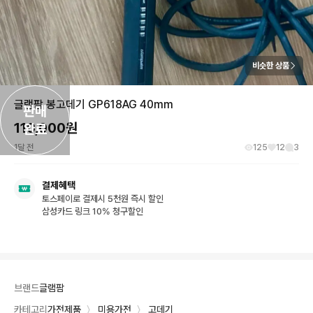
비슷한 상품
글램팜 봉고데기 GP618AG 40mm
판매

110,000
원
완료
1달 전
125
12
3
결제혜택
토스페이로 결제시 5천원 즉시 할인
삼성카드 링크 10% 청구할인
브랜드
글램팜
카테고리
가전제품
〉
미용가전
〉
고데기