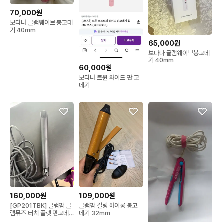
70,000원
보다나 글램웨이브 봉고데
기 40mm
65,000원
보다나 글램웨이브봉고데
기 40mm
60,000원
보다나 트윈 와이드 판 고
데기
160,000원
109,000원
[GP201TBK] 글램팜 글
글램팜 컬링 아이롱 봉고
램뮤즈 터치 플랫 판고데
데기 32mm
기 블랙