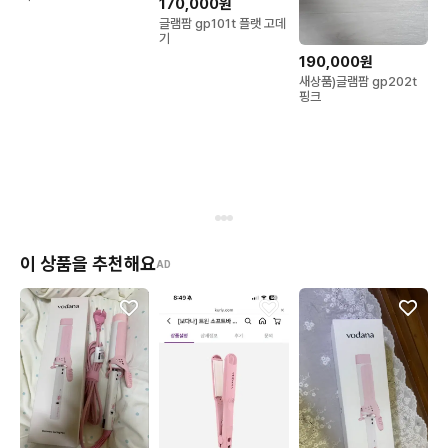
170,000원
글램팜 gp101t 플랫 고데
기
190,000원
새상품)글램팜 gp202t
핑크
이 상품을 추천해요
AD