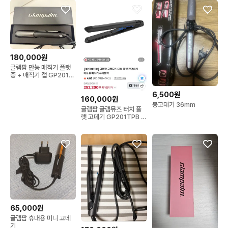
180,000원
글램팜 만능 매직기 플랫
중 + 매직기 캡 GP201-
T1.0
6,500원
160,000원
봉고데기 36mm
글램팜 글램뮤즈 터치 플
랫 고데기 GP201TPB 퓨
어블랙
65,000원
글램팜 휴대용 미니 고데
기