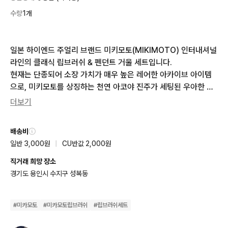
수량
1개
일본 하이엔드 주얼리 브랜드 미키모토(MIKIMOTO) 인터내셔널 
라인의 클래식 립브러쉬 & 펜던트 거울 세트입니다.

​현재는 단종되어 소장 가치가 매우 높은 레어한 아카이브 아이템
으로, 미키모토를 상징하는 천연 아코야 진주가 세팅된 우아한 골
드 플라워 디자인이 특징입니다.

더보기
■​상태: 미사용 새제품 (컨디션 최상)

배송비
■​구성품: 립브러쉬, 펜던트형 손거울, 전용 더스트 쌕, 정품 하드
일반 3,000원
|
CU반값 2,000원
 박스, 진주 취급 설명서 (완벽한 풀구성 / 선물용 가능)

■​사이즈:

직거래 희망 장소
거울 펜던트: 약 7cm × 4cm

경기도 용인시 수지구 성복동
​립브러쉬: 약 9cm

■제품 특징

#
미카모토
#
미카모토립브러쉬
#
립브러쉬세트
​우아한 디자인: 두 제품 모두 우아한 골드 톤 바디에 미키모토 특유
의 정교한 꽃무늬와 천연 아코야 진주 포인트가 어우러져 고급스