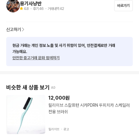
럽습니다. 거울 펜던트 뒷면에는 행운을 상징하는 클로버 각인이
용기사냥반
바로가기
4.8
・ 후기
46
・ 거래내역
42
 있습니다.

​실용성: 거울은 펜던트형으로 가방이나 소지품에 달아 휴대하기
 좋으며, 뒷면은 깨끗한 거울입니다. 립브러쉬는 휴대용 스틱 타입
신고하기
으로 실용적입니다.

현금 거래는 개인 정보 노출 및 사기 위험이 있어, 안전결제로만 거래
■​완벽한 상태: 박스째 보관만 해둔 미사용 제품으로, 금속 부분의
가능해요.
 변색이나 흠집, 진주의 광택 손상 없이 신품급 컨디션을 유지하고
안전한 중고거래 문화 함께하기
 있습니다.

​미키모토 특유의 고급스러운 박스와 풀구성이라 소중한 분을 위한 
품격 있는 선물이나, 컬렉터분들의 소장용으로 적극 추천드립니
다.

비슷한 새 상품 보기
AD
12,000
원
*​안내 사항: 파손 면책 동의 시 안전하게 뽁뽁이로 감싸서 우체국/
릴리이브 스칼프턴 시카PDRN 두피치카 스케일러
편의점 택배로 발송해 드립니다. 중고 거래 특성상 반품은 어려우
전용 브러쉬
니 신중한 구매 부탁드립니다.

​구매 원하시는 분은 쳇 주시기 바랍니다.
릴리이브 ・
광고