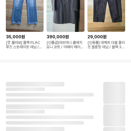
35,000원
390,000원
29,000원
[깡 콜라보] 플랙 PLAC
[신품급]아르마니 콜레치
[신동품] 데케트 더블 플리
루즈 스트레이트 데님 /
오니 코트 / 이태리 메이드
츠 벌룬핏 데님 / 블랙 32
31사이즈
/ 울100%
사이즈