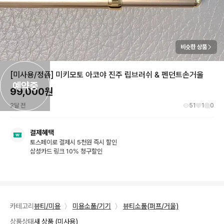
비슷한 상품
[미사용/정품] 미키모토 아코야 진주 립브러쉬 & 펜던트손거울
예약중
99,000
원
2달 전
51
1
0
결제혜택
토스페이로 결제시 5천원 즉시 할인
삼성카드 링크 10% 청구할인
카테고리
뷰티/미용
〉
미용소품/기기
〉
뷰티소품(퍼프/거울)
상품상태
새 상품 (미사용)