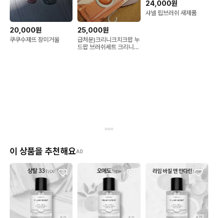
24,000원
샤넬 립브러쉬 새제품
20,000원
25,000원
쿠쿠수제뜨 장미거울
급처분)크리니크치크팝 누
드팝 브러쉬세트 크리니크
화장품 여행용핑크파우치
무료 미니파우치키링무료
이 상품을 추천해요
AD