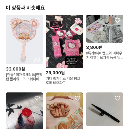
이 상품과 비슷해요
3,800원
!!특가!!헤어밴드와 맥파우
치 아멜리브러쉬 등븡 일
괄세트
33,000원
29,000원
[현물/ 미개봉새상품]한정
키티 립케이스 거울 핑크
판 플라워노즈 스위티베어
호피 레오파드
컬렉션 손거울