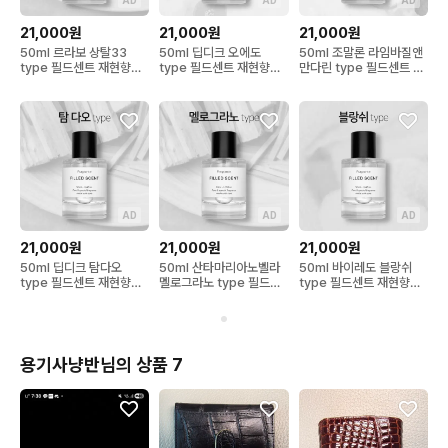
AD
AD
AD
21,000원
21,000원
21,000원
50ml 르라보 상탈33
50ml 딥디크 오에도
50ml 조말론 라임바질앤
type 필드센트 재현향스
type 필드센트 재현향스
만다린 type 필드센트 재
프레이
프레이
현향스프레이
AD
AD
AD
21,000원
21,000원
21,000원
50ml 딥디크 탐다오
50ml 산타마리아노벨라
50ml 바이레도 블랑쉬
type 필드센트 재현향스
멜로그라노 type 필드센
type 필드센트 재현향스
프레이
트 재현향스프레이
프레이
용기사냥반님의 상품 7