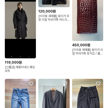
120,000원
[미사용 새제품] 호미가 무
광 리얼 악어가죽 카드지
갑 / 블랙
450,000원
[미사용 새제품] 호미가 리
얼 악어가죽 장지갑 / 풀박
스 / 와인컬러
119,000원
[신품급] 메종미네드 패딩
코트