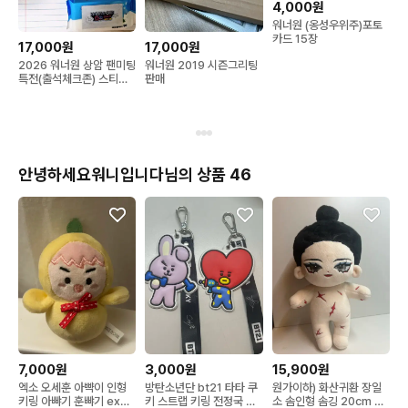
4,000원
워너원 (옹성우위주)포토
카드 15장
17,000원
17,000원
2026 워너원 상암 팬미팅
워너원 2019 시즌그리팅
특전(출석체크존) 스티커
판매
티슈
안녕하세요워니입니다님의 상품 46
7,000원
3,000원
15,900원
엑소 오세훈 아뺙이 인형
방탄소년단 bt21 타타 쿠
원가이하) 화산귀환 장일
키링 아뺘기 훈뺘기 exo
키 스트랩 키링 전정국 뷔
소 솜인형 솜깅 20cm 사