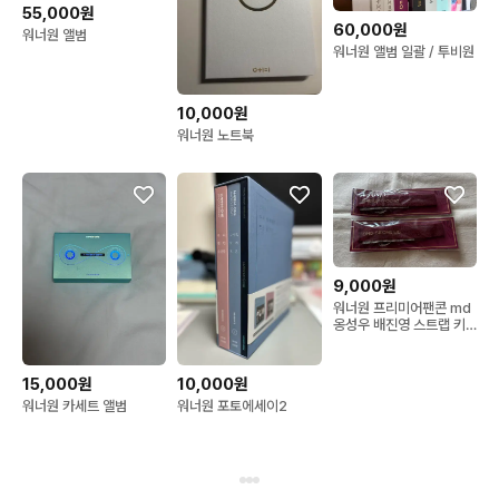
55,000원
60,000원
워너원 앨범
워너원 앨범 일괄 / 투비원
10,000원
워너원 노트북
9,000원
워너원 프리미어팬콘 md
옹성우 배진영 스트랩 키
링
15,000원
10,000원
워너원 카세트 앨범
워너원 포토에세이2