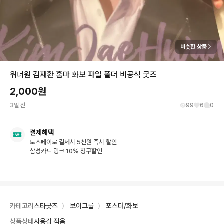
비슷한 상품
워너원 김재환 홈마 화보 파일 폴더 비공식 굿즈
2,000
원
3일 전
99
6
0
결제혜택
토스페이로 결제시 5천원 즉시 할인
삼성카드 링크 10% 청구할인
카테고리
스타굿즈
〉
보이그룹
〉
포스터/화보
상품상태
사용감 적음