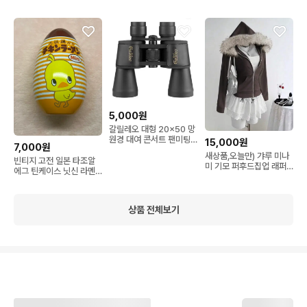
sehun 비공굿
김태형 v bts
파단일솜
5,000원
갈릴레오 대형 20x50 망
원경 대여 콘서트 팬미팅
15,000원
7,000원
코르티스
새상품,오늘만) 갸루 미나
빈티지 고전 일본 타조알
미 기모 퍼후드집업 래퍼
에그 틴케이스 닛신 라멘
여친룩 슬림핏 빈티지 크
하요코짱 달걀
롭
상품 전체보기