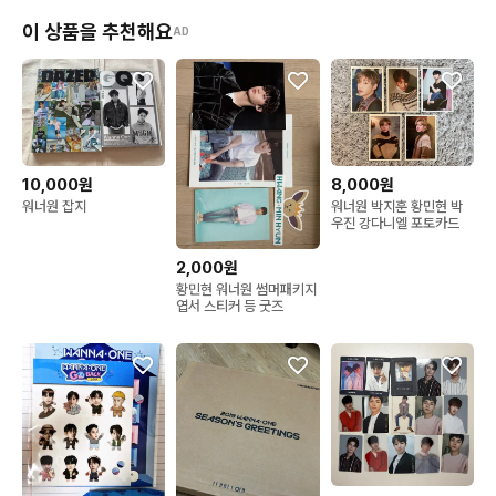
이 상품을 추천해요
AD
10,000원
8,000원
워너원 잡지
워너원 박지훈 황민현 박
우진 강다니엘 포토카드
2,000원
황민현 워너원 썸머패키지
엽서 스티커 등 굿즈