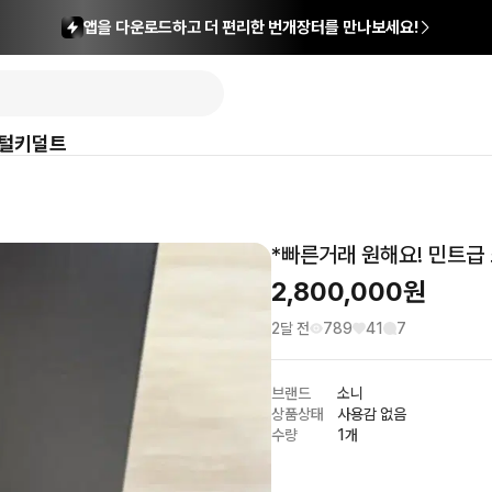
앱을 다운로드하고 더 편리한 번개장터를 만나보세요!
털
키덜트
*빠른거래 원해요! 민트급 
2,800,000
원
2달 전
789
41
7
브랜드
소니
상품상태
사용감 없음
수량
1개