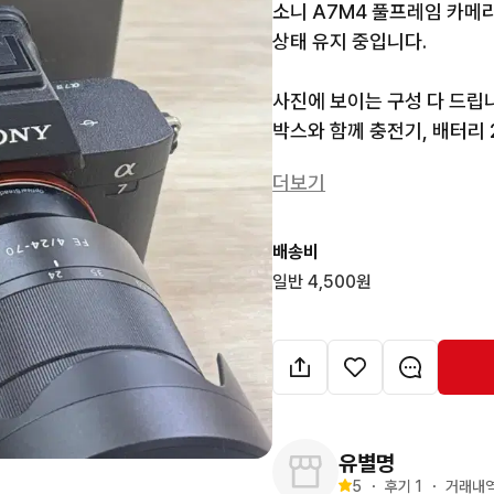
소니 A7M4 풀프레임 카메라
상태 유지 중입니다. 

사진에 보이는 구성 다 드립니
박스와 함께 충전기, 배터리 
바로 사용 가능합니다.

더보기
사진으로 보시는 것처럼 구성
어 더 깔끔합니다) 컷수 23
배송비
사놓고 너무 안 써서.. 팔아요...
일반 4,500원
따로 판매하기 귀찮아서 같이 
다. 

고가 제품이다보니 구매 후 환
그리고 택배 가능 하지만 고가
유별명
구매 혹은 확인 후 갑작스런 
5
・
후기 
1
・
거래내역