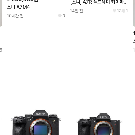
[소니] A7R 풀프레미 카메라팝니다.
소니 A7M4
14일 전
13
1
10시간 전
3
5