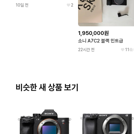
10일 전
2
1,950,000원
소니 A7C2 블랙 민트급
22시간 전
11
비슷한 새 상품 보기