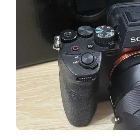
1
/
5