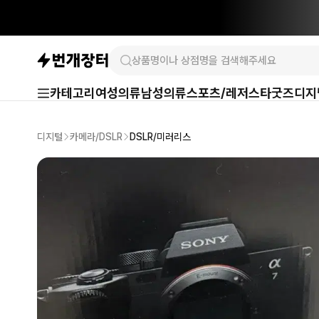
카테고리
여성의류
남성의류
스포츠/레저
스타굿즈
디지
디지털
카메라/DSLR
DSLR/미러리스