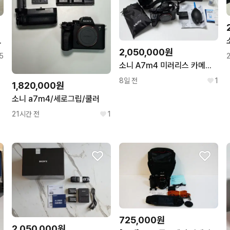
 GM II 렌즈
2,050,000원
5
소니 A7m4 미러리스 카메라 및 탐론 35-150 f2-2.8 소니 준망원렌즈 판매합니다
8일 전
1
1,820,000원
소니 a7m4/세로그립/쿨러
21시간 전
1
725,000원
2,050,000원