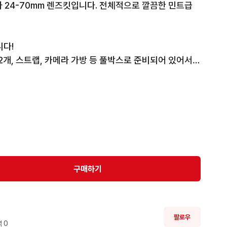
 24-70mm 렌즈킷입니다. 전체적으로 깔끔한 민트급 
다!

2개, 스트랩, 카메라 가방 등 풀박스로 준비되어 있어서 
품 모두 깨끗하게 보관되어 있고(카메라에 스킨 붙어 있
83입니다. 민트급이에요.

 

올리는 것이니.. 바디 혹은 렌즈 등 따로 구매 어렵습니
구매하기
불 어렵습니다. 

 제품이라 직접 확인해보셨음 합니다! 

팔로우
네고 및 게시글 잘 읽지 않은 본인 부주의로 인한 실수로 
 
0