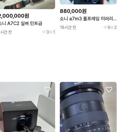
880,000원
2,000,000원
소니 a7m3 풀프레임 미러리스 카메라
소니 A7C2 실버 민트급
18시간 전
9
2
2시간 전
3
1