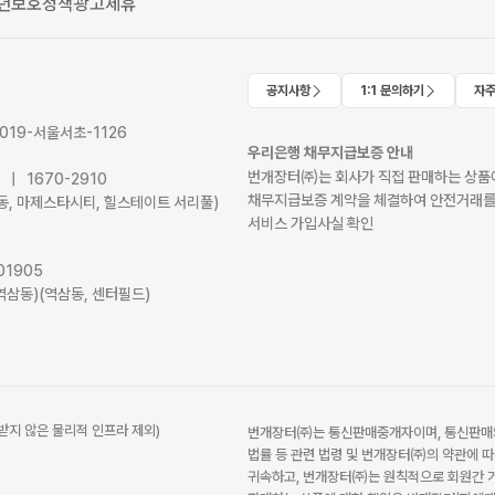
년보호정책
광고제휴
공지사항
1:1 문의하기
자주
2019-서울서초-1126
우리은행 채무지급보증 안내
번개장터㈜는 회사가 직접 판매하는 상품에
41 | 1670-2910
채무지급보증 계약을 체결하여 안전거래를
서초동, 마제스타시티, 힐스테이트 서리풀)
서비스 가입사실 확인
01905
역삼동)(역삼동, 센터필드)
받지 않은 물리적 인프라 제외)
번개장터㈜는 통신판매중개자이며, 통신판매의
법률 등 관련 법령 및 번개장터㈜의 약관에 따
귀속하고, 번개장터㈜는 원칙적으로 회원간 거