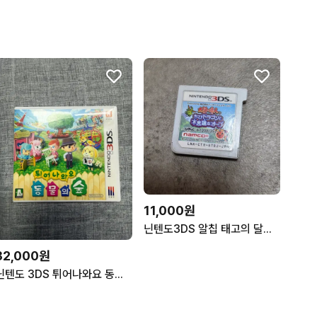
11,000원
닌텐도3DS 알칩 태고의 달인 꼬마 드래곤과 신비한 오브 일본판
32,000원
닌텐도 3DS 튀어나와요 동물의 숲