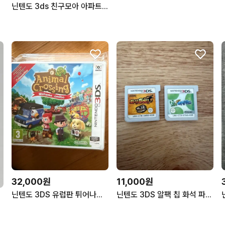
닌텐도 3ds 친구모아 아파트 친모아 토모코레 일판 알칩
32,000원
11,000원
닌텐도 3DS 유럽판 튀어나와요 동물의숲 아미보+
닌텐도 3DS 알팩 칩 화석 파이터+ 요시 아일랜드