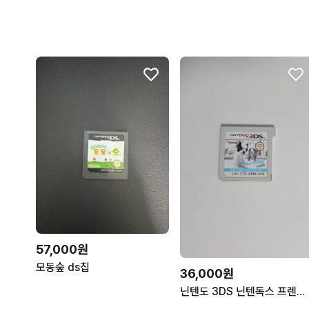
57,000원
모동숲 ds칩
36,000원
닌텐도 3DS 닌텐독스 프렌치불독+캣츠 칩 판매