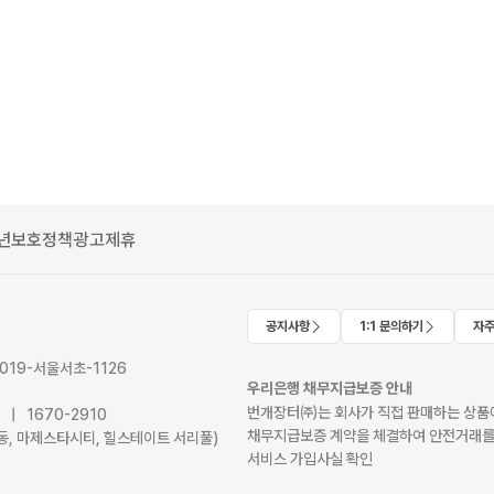
년보호정책
광고제휴
공지사항
1:1 문의하기
자주
2019-서울서초-1126
우리은행 채무지급보증 안내
번개장터㈜는 회사가 직접 판매하는 상품에
41 | 1670-2910
채무지급보증 계약을 체결하여 안전거래를
서초동, 마제스타시티, 힐스테이트 서리풀)
서비스 가입사실 확인