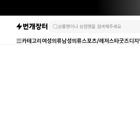
카테고리
여성의류
남성의류
스포츠/레저
스타굿즈
디지