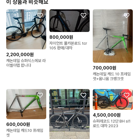
이 상품과 비슷해요
800,000원
자이언트 풀카본로드 tcr
105 판매/대차
2,200,000원
캐논데일 슈퍼식스에보 라
이벌이탭 팝니다
700,000원
캐논데일 캐드 10 프레임
셋+움니움 크랭크셋
4,500,000원
슈퍼레코드 12단 BH sl1
600,000원
로드 대차 2023
캐논데일 캐드10 프레임
셋