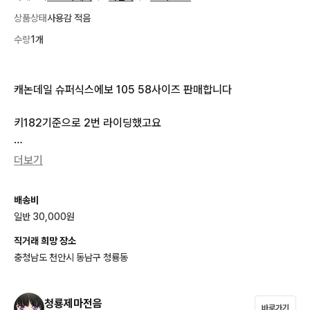
상품상태
사용감 적음
수량
1개
캐논데일 슈퍼식스에보 105 58사이즈 판매합니다

키182기준으로 2번 라이딩했고요

페달 시마노클릿페달 , 휠 파스포츠 카본휠 튜닝 그외 순정입니다

더보기
직거래 천안에서합니다
배송비
일반 30,000원
직거래 희망 장소
충청남도 천안시 동남구 청룡동
청룡제마전음
바로가기