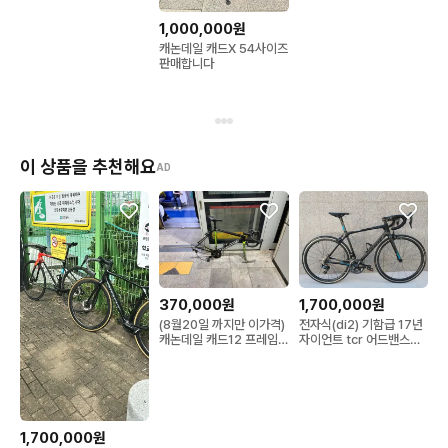
1,000,000원
캐논데일 캐드X 54사이즈
판매합니다
이 상품을 추천해요
AD
370,000원
1,700,000원
(8월20일 까지만 이가격)
전자식(di2) 기함급 17년
캐논데일 캐드12 프레임
자이언트 tcr 어드밴스
셋 판/대
sl0 풀 듀라에이스 di2 전
동식 카본 로드자전거 m
사이즈 팔아요.
1,700,000원