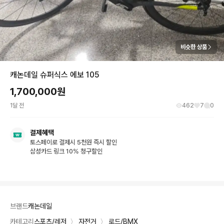
비슷한 상품
캐논데일 슈퍼식스 에보 105
1,700,000
원
1달 전
462
7
0
결제혜택
토스페이로 결제시 5천원 즉시 할인
삼성카드 링크 10% 청구할인
브랜드
캐논데일
카테고리
스포츠/레저
〉
자전거
〉
로드/BMX