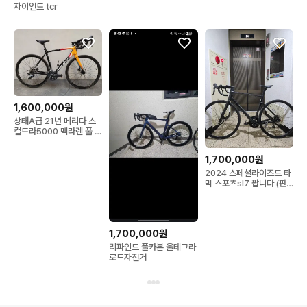
자이언트 tcr
1,600,000원
상태A급 21년 메리다 스
컬트라5000 맥라렌 풀 울
테그라 디스크 카본 로드
자전거 sm사이즈 팔아요.
1,700,000원
2024 스페셜라이즈드 타
막 스포츠sl7 팝니다 (판
매만해요)56사이즈
1,700,000원
리파인드 풀카본 울테그라
로드자전거