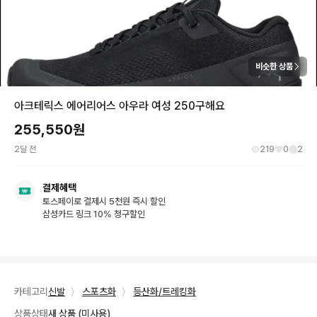
비슷한 상품
아크테릭스 에어리어스 아우라 여성 250구해요
255,550
원
2달 전
219
0
2
결제혜택
토스페이로 결제시 5천원 즉시 할인
삼성카드 링크 10% 청구할인
카테고리
신발
〉
스포츠화
〉
등산화/트레킹화
상품상태
새 상품 (미사용)