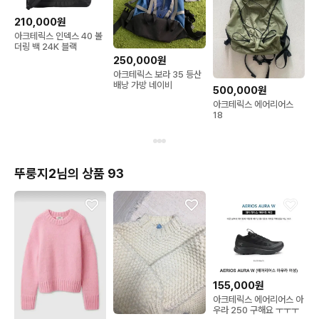
210,000원
아크테릭스 인덱스 40 볼
더링 백 24K 블랙
250,000원
아크테릭스 보라 35 등산
배낭 가방 네이비
500,000원
아크테릭스 에어리어스
18
뚜룽지2님의 상품 93
155,000원
아크테릭스 에어리어스 아
우라 250 구해요 ㅜㅜㅜ