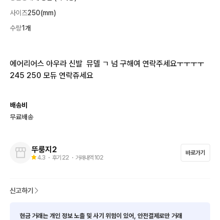
사이즈
250(mm)
수량
1개
에어리어스 아우라 신발  뮤델 ㄱ 넘 구해여 연락주세요ㅜㅜㅜㅜ 
245 250 모듀 연락쥬세요
배송비
무료배송
뚜룽지2
바로가기
4.3
・ 후기
22
・ 거래내역
102
신고하기
현금 거래는 개인 정보 노출 및 사기 위험이 있어, 안전결제로만 거래