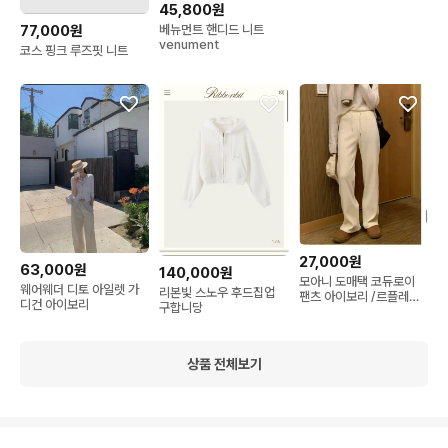
45,800원
베뉴먼트 핸디드 니트
77,000원
venument
코스 핑크 루즈핏 니트
27,000원
63,000원
140,000원
모아니 도매택 코듀로이
웨어웨더 디토 아일렛 가
리본빛 스노우 후드집업
팬츠 아이보리 /르플레인
디건 아이보리
구합니당
타낫
상품 전체보기