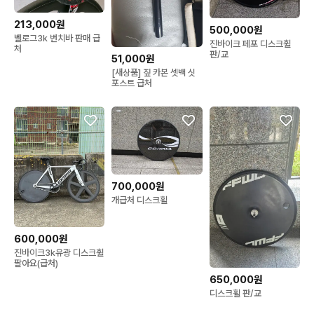
213,000원
500,000원
벨로그3k 번치바 판매 급
진바이크 페포 디스크휠
처
판/교
51,000원
[새상품] 짚 카본 셋백 싯
포스트 급처
700,000원
개급처 디스크휠
600,000원
진바이크3k유광 디스크휠
팔아요(급처)
650,000원
디스크휠 판/교