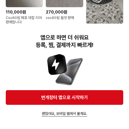
110,000원
270,000원
Csc60림 페포 데칼 리어
csc60림 휠셋 판매
판매합니다
600,000원
지시앙 디스크휠 개급처
앱으로 하면 더 쉬워요
판/교
등록, 찜, 결제까지 빠르게!
번개장터(주) 사업자정보, 이용약관 및 기타 법적고지
번개장터㈜는 통신판매중개자이며, 통신판매의 당사자가 아닙니다. 전자상거래 등에서의
소비자보호에 관한 법률 등 관련 법령 및 번개장터㈜의 약관에 따라 상품, 상품정보, 거래에 관한 책임은
개별 판매자에게 귀속하고, 번개장터㈜는 원칙적으로 회원간 거래에 대하여 책임을 지지 않습니다.
다만, 번개장터㈜가 직접 판매하는 상품에 대한 책임은 번개장터㈜에게 귀속합니다.
Ⓒ Bungaejangter Inc. all rights reserved.
번개장터 앱으로 시작하기
APP 다운로드
괜찮아요, 모바일 웹에서 볼게요.