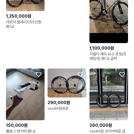
1,250,000원
아르마 블레이드55신형
판/교
1,100,000원
치넬리 매쉬 ac2 프셋(프
레임셋) 판/교 급처
290,000원
csc60림유광
150,000원
260,000원
벨로그 번치바 판/교
csc60림 코리마데칼 급