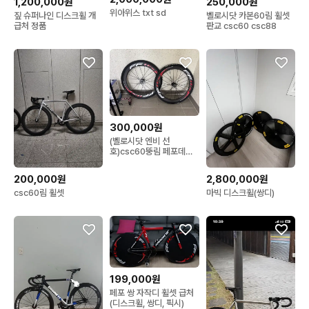
1,200,000원
250,000원
위아위스 txt sd
짚 슈퍼나인 디스크휠 개
벨로시닷 카본60림 휠셋
급처 정품
판교 csc60 csc88
300,000원
(벨로시닷 엔비 선
호)csc60뚱림 페포데칼
픽시 휠셋무하자
200,000원
2,800,000원
csc60림 휠셋
마빅 디스크휠(쌍디)
199,000원
페포 쌍 자작디 휠셋 급처
(디스크휠, 쌍디, 픽시)