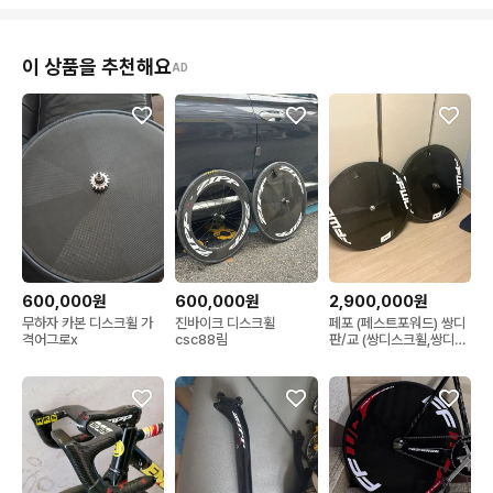
이 상품을 추천해요
AD
600,000원
600,000원
2,900,000원
무하자 카본 디스크휠 가
진바이크 디스크휠
페포 (페스트포워드) 쌍디
격어그로x
csc88림
판/교 (쌍디스크휠,쌍디스
크)