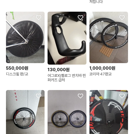
처합니다
550,000원
1,000,000원
130,000원
디스크휠 판/교
코리마 47판교
어그로X)벨로그 번치바 찐
퍼카즈 급처