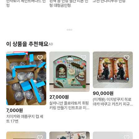
한사토이 세인트버나드 인
흰색 곰 인형 빨간 리본 인
고전 한나리두부 인형
헝
형 대형곰인형
이 상품을 추천해요
AD
90,000원
27,000원
(미개봉) 이치방쿠지 히로
실바니안 플로라토끼 휘핑
아카 바쿠고 카츠키 피규
키링 만들기 민트초코 미
어 C상
7,000원
개봉
치이카와 여름쿠지 컵 세
트 17번