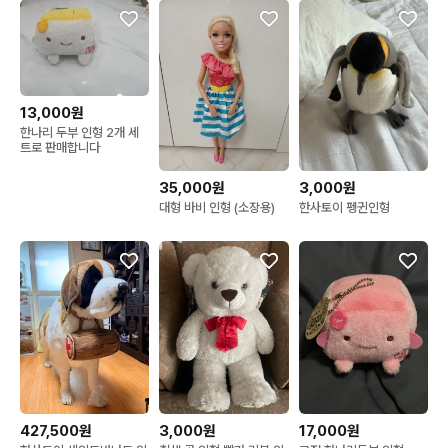
13,000원
한나리 두부 인형 2개 세
트로 판매합니다
35,000원
3,000원
대형 바비 인형 (소장용)
한사토이 펭귄인형
427,500원
3,000원
17,000원