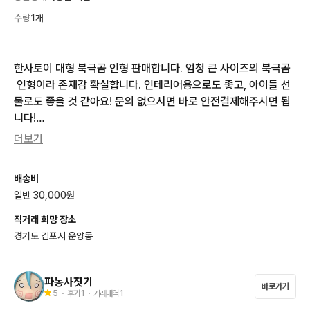
수량
1개
한사토이 대형 북극곰 인형 판매합니다. 엄청 큰 사이즈의 북극곰
 인형이라 존재감 확실합니다. 인테리어용으로도 좋고, 아이들 선
물로도 좋을 것 같아요! 문의 없으시면 바로 안전결제해주시면 됩
니다!

집 리모델링으로 대형짐 처분해서 빠른거래 원합니다. 직거래 원
더보기
하지만 오시기힘들면 화물부르셔야됩니다 190cm로 엄청커요

집안에만 세워둬서 먼저가 쌓이긴했지만 오염되거나 하진 않았어
배송비
요
일반 30,000원
직거래 희망 장소
경기도 김포시 운양동
파농사짓기
바로가기
5
・ 후기
1
・ 거래내역
1