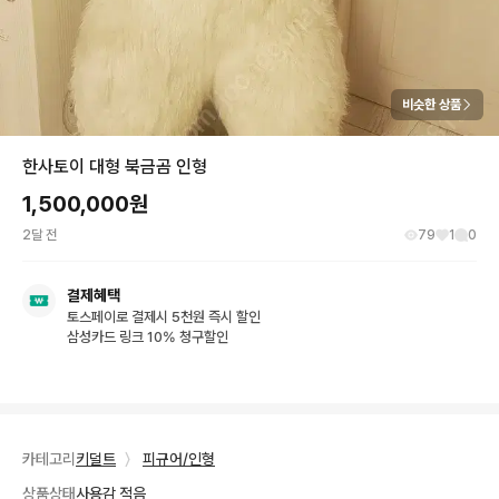
비슷한 상품
한사토이 대형 북금곰 인형
1,500,000
원
2달 전
79
1
0
결제혜택
토스페이로 결제시 5천원 즉시 할인
삼성카드 링크 10% 청구할인
카테고리
키덜트
〉
피규어/인형
상품상태
사용감 적음