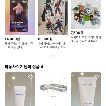
7,500원
구치파치 주댕치 다마고치
14,000원
15,000원
펭도리 몬치치 베베치치
세가 주술회전 유타 피규
나의 히어로 아카데미아
쥬얼펫 사피 케로로 타마
어 미개봉 팝니다
BWFC 피규어 4종 세트
마 라라의스타일기 다봉이
메지루시 가챠 키링
파농사짓기님의 상품 4