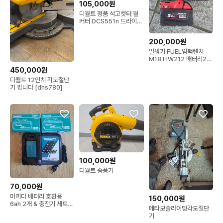
105,000원
디월트 정품 석고컷터 월
커터 DCS551n 드라이월
커터 국내정발정품
200,000원
밀워키 FUEL임팩렌치
M18 FIW212 배터리2개
포함
450,000원
디월트 12인치 각도절단
기 팝니다 [dhs780]
100,000원
디월트 송풍기
70,000원
마끼다 배터리 호환용
150,000원
6ah 2개 & 충전기 세트
메타보슬라이딩각도절단
새상품
기