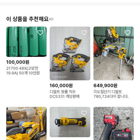
이 상품을 추천해요
AD
100,000원
21700 48X(고방전
19.9A) 50개 10만원
160,000원
649,900원
디월트 정품 직쏘
각도절단기 디월트
DCS331 개당판매
780,724다이 팝니다.