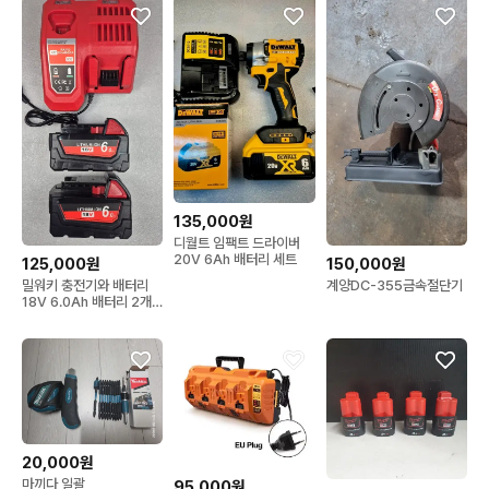
135,000원
디월트 임팩트 드라이버
20V 6Ah 배터리 세트
125,000원
150,000원
밀워키 충전기와 배터리
계양DC-355금속절단기
18V 6.0Ah 배터리 2개
세트
20,000원
마끼다 일괄
95,000원