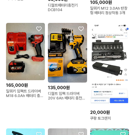
105,000원
디월트배터리충전기
밀워키 M12 3.0Ah 탄창
DCB104
형 배터리 정상작동 3개
165,000원
135,000원
밀워키 임팩트 드라이버
디월트 임팩 드라이버
M18 6.0Ah 배터리 충전
20V 6Ah 배터리 충전기
기 세트
포함
20,000원
쿠팡 토크렌치