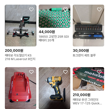
44,000원
18650 고방전 25R SDI
배터리 20개
30,000원
200,000원
토크렌치 세트 블루
메타보 각도절단기 KS
216 M Lasercut 8인치
210,000원
메타보 유선 그라인더
WEV 17-125 Quick
RT