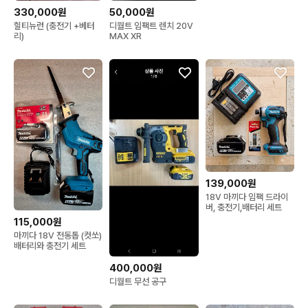
330,000원
50,000원
힐티뉴런 (충전기 +베터
디월트 임팩트 렌치 20V
리)
MAX XR
139,000원
18V 마끼다 임팩 드라이
버, 충전기,배터리 세트
115,000원
마끼다 18V 전동톱 (컷쏘)
배터리와 충전기 세트
400,000원
디월트 무선 공구