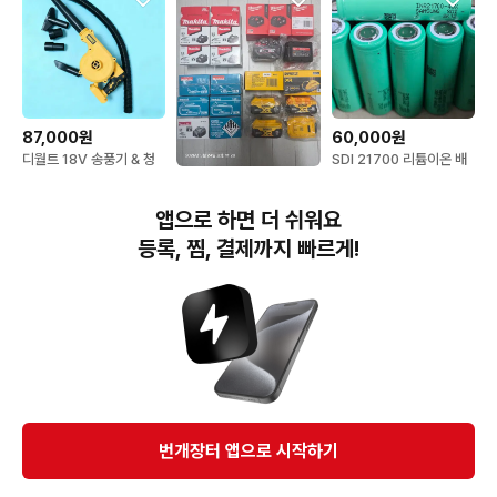
87,000원
60,000원
디월트 18V 송풍기 & 청
SDI 21700 리튬이온 배
소기 (배터리 미포함)
터리 고방전 NR21700-
790,000원
48X
디월트 정품 배터리 5.0
앱으로 하면 더 쉬워요
국내정발정품
등록, 찜, 결제까지 빠르게!
번개장터(주) 사업자정보, 이용약관 및 기타 법적고지
번개장터㈜는 통신판매중개자이며, 통신판매의 당사자가 아닙니다. 전자상거래 등에서의
소비자보호에 관한 법률 등 관련 법령 및 번개장터㈜의 약관에 따라 상품, 상품정보, 거래에 관한 책임은
개별 판매자에게 귀속하고, 번개장터㈜는 원칙적으로 회원간 거래에 대하여 책임을 지지 않습니다.
다만, 번개장터㈜가 직접 판매하는 상품에 대한 책임은 번개장터㈜에게 귀속합니다.
Ⓒ Bungaejangter Inc. all rights reserved.
번개장터 앱으로 시작하기
APP 다운로드