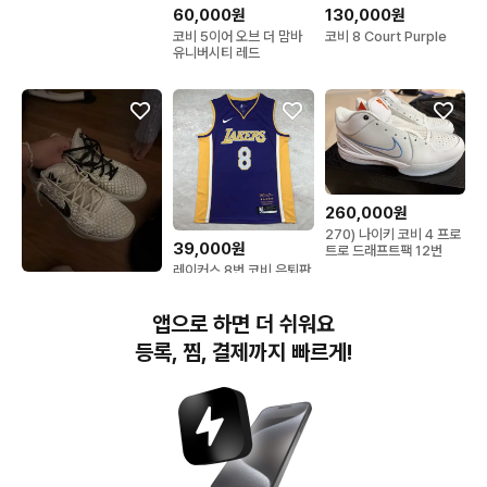
60,000원
130,000원
코비 5이어 오브 더 맘바
코비 8 Court Purple
유니버시티 레드
260,000원
270) 나이키 코비 4 프로
39,000원
트로 드래프트팩 12번
레이커스 8번 코비 은퇴판
퍼플 농구 열풍 size S-
325,000원
XXL
코비6 올스타 프로트로
앱으로 하면 더 쉬워요
(270)
등록, 찜, 결제까지 빠르게!
번개장터(주) 사업자정보, 이용약관 및 기타 법적고지
번개장터㈜는 통신판매중개자이며, 통신판매의 당사자가 아닙니다. 전자상거래 등에서의