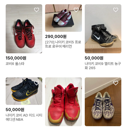
290,000원
[270] 나이키 코비5 프로
트로 로우어 메리언
150,000원
50,000원
코비6 올스타
나이키 코비9 엘리트 농구
화 265
50,000원
나이키 코비 AD 미드 시티
에디션 NBA