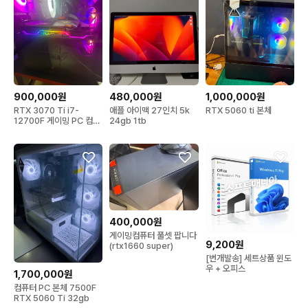
900,000원
480,000원
1,000,000원
RTX 3070 Ti i7-
애플 아이맥 27인치 5k
RTX 5060 ti 본체
12700F 게이밍 PC 컴퓨
24gb 1tb
터 판매합니다 (본체 or 모
니터 포함 가능)
400,000원
게이밍컴퓨터 풀셋 팝니다
9,200원
(rtx1660 super)
[번개발송] 세트상품 윈도
우 + 오피스
1,700,000원
컴퓨터 PC 본체 7500F
RTX 5060 Ti 32gb