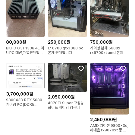
80,000원
250,000원
750,000원
BKHD G31 1338 4L 미
i7 6700 gtx1060 pc
게이밍 본체 5600x
니PC 대량,개별판매합니
본체 판매합니다
rx6700xt amd 본체
다.(본체만)
3,700,000원
2,050,000원
9800X3D RTX 5080
4070Ti Super 고성능
게이밍 PC (DDR5
화이트 게이밍 컴퓨터
64GB / SSD 2TB) 판매
2,450,000원
AMD 라이젠 9800x3d,
라데온 rx9070xt 등 컴
퓨터 본체 판매