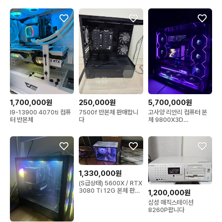
1,700,000원
250,000원
5,700,000원
I9-13900 4070ti 컴퓨
7500f 반본체 판매합니
고사양 리안리 컴퓨터 본
터 반본체
다
체 9800X3D
RTX5080
1,330,000원
(S급상태) 5600X / RTX
3080 Ti 12G 본체 판매
1,200,000원
합니다
삼성 매직스테이션
8260P팝니다