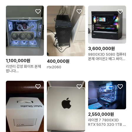
3,600,000원
9800X3D 5080 컴퓨터
본체 아이온2 배그 싸이버
1,100,000원
400,000원
펑크
리안리 감성 화이트 본체
rtx2060
팝니다
(10700//16GB//3080
)
2,550,000원
라이젠 7 7800X3D
RTX 5070 32G 1TB 게
이밍 컴퓨터 본체