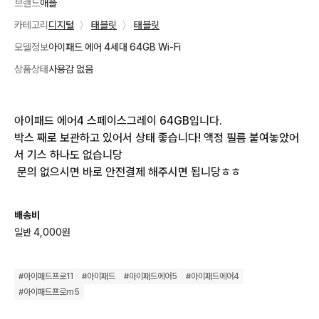
브랜드
애플
카테고리
디지털
〉
태블릿
〉
태블릿
모델정보
아이패드 에어 4세대 64GB Wi-Fi
상품상태
사용감 없음
아이패드 에어4 스페이스그레이 64GB입니다.

박스 째로 보관하고 있어서 상태 좋습니다! 액정 필름 붙여놓았어
서 기스 하나도 없습니당

 문의 없으시면 바로 안전결제 해주시면 됩니당ㅎㅎ
배송비
일반 4,000원
#
아이패드프로11
#
아이패드
#
아이패드에어5
#
아이패드에어4
#
아이패드프로m5