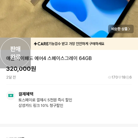
비슷한 상품
기능검수 받고 가장 안전하게 구매하세요
판매

완료
애플 아이패드 에어4 스페이스그레이 64GB
320,000
원
2달 전
170
18
6
결제혜택
토스페이로 결제시 5천원 즉시 할인
삼성카드 링크 10% 청구할인