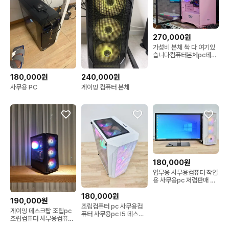
270,000원
가성비 본체 싹 다 여기있
습니다컴퓨터본체pc데스
크탑조립식최저가PC
180,000원
240,000원
사무용 PC
게이밍 컴퓨터 본체
180,000원
업무용 사무용컴퓨터 작업
용 사무용pc 저렴판매 조
립식컴퓨터
180,000원
190,000원
조립컴퓨터 pc 사무용컴
게이밍 데스크탑 조립pc
퓨터 사무용pc I5 데스크
조립컴퓨터 사무용컴퓨터
탑 저렴
사무용pc