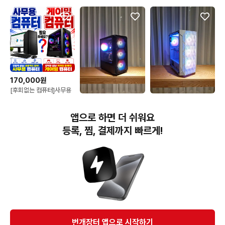
170,000원
[후회없는 컴퓨터]사무용
조립PC 컴퓨터본체 게이
190,000원
180,000원
밍 중고컴 풀세트
게이밍 데스크탑 조립pc
I5 인텔 사무용컴퓨터 추
앱으로 하면 더 쉬워요
조립컴퓨터 사무용컴퓨터
천! 사무용pc 중고조립컴
사무용pc
퓨터
등록, 찜, 결제까지 빠르게!
번개장터(주) 사업자정보, 이용약관 및 기타 법적고지
번개장터㈜는 통신판매중개자이며, 통신판매의 당사자가 아닙니다. 전자상거래 등에서의
소비자보호에 관한 법률 등 관련 법령 및 번개장터㈜의 약관에 따라 상품, 상품정보, 거래에 관한 책임은
개별 판매자에게 귀속하고, 번개장터㈜는 원칙적으로 회원간 거래에 대하여 책임을 지지 않습니다.
다만, 번개장터㈜가 직접 판매하는 상품에 대한 책임은 번개장터㈜에게 귀속합니다.
Ⓒ Bungaejangter Inc. all rights reserved.
번개장터 앱으로 시작하기