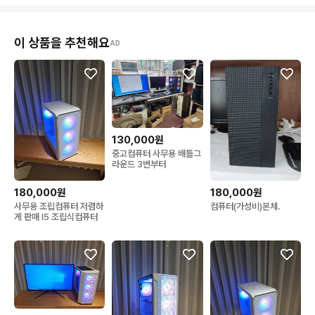
이 상품을 추천해요
AD
130,000원
중고컴퓨터 사무용 배틀그
라운드 3번부터
180,000원
180,000원
사무용 조립컴퓨터 저렴하
컴퓨터(가성비)본체.
게 판매 I5 조립식컴퓨터