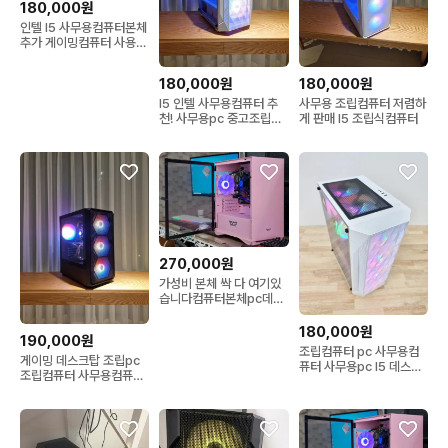
180,000원
인텔 I5 사무용컴퓨터본체
추가 게이밍컴퓨터 사용가
능
180,000원
180,000원
I5 인텔 사무용컴퓨터 추
사무용 조립컴퓨터 저렴하
천! 사무용pc 중고조립컴
게 판매 I5 조립식컴퓨터
퓨터
270,000원
가성비 본체 싹 다 여기있
습니다컴퓨터본체pc데스
크탑조립식최저가PC
180,000원
190,000원
조립컴퓨터 pc 사무용컴
게이밍 데스크탑 조립pc
퓨터 사무용pc I5 데스크
조립컴퓨터 사무용컴퓨터
탑 저렴
사무용pc