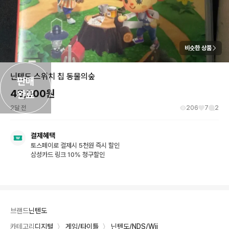
비슷한 상품
닌텐도 스위치 칩 동물의숲
판매

45,000
원
완료
2달 전
206
7
2
결제혜택
토스페이로 결제시 5천원 즉시 할인
삼성카드 링크 10% 청구할인
브랜드
닌텐도
카테고리
디지털
〉
게임/타이틀
〉
닌텐도/NDS/Wii