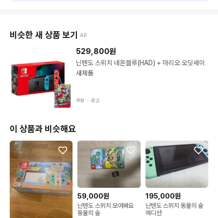
비슷한 새 상품 보기
AD
529,800
원
닌텐도 스위치 네온블루(HAD) + 마리오 오딧세이
새제품
쿠팡 ・
광고
이 상품과 비슷해요
59,000원
195,000원
닌텐도 스위치 모여봐요
닌텐도 스위치 동물의 숲
동물의 숲
에디션