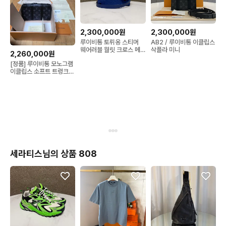
2,300,000원
2,300,000원
루이비통 토뤼옹 스티머
AB2 / 루이비통 이클립스
웨어러블 월릿 크로스 메
삭플라 미니
2,260,000원
신저백
[정품] 루이비통 모노그램
이클립스 소프트 트렁크
월릿
세라티스님의 상품 808