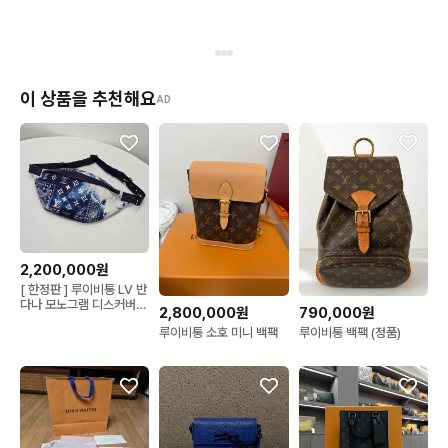
이 상품을 추천해요
AD
2,200,000원
[ 한정판 ] 루이비통 LV 반
다나 모노그램 디스커버리
2,800,000원
790,000원
범백 힙색
루이비통 소호 미니 백팩
루이비통 백팩 (정품)