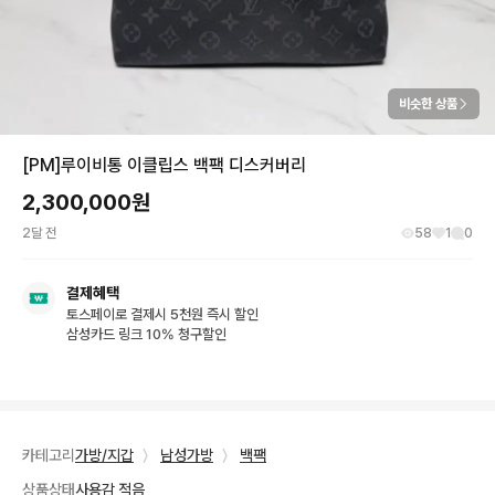
비슷한 상품
[PM]루이비통 이클립스 백팩 디스커버리
2,300,000
원
2달 전
58
1
0
결제혜택
토스페이로 결제시 5천원 즉시 할인
삼성카드 링크 10% 청구할인
카테고리
가방/지갑
〉
남성가방
〉
백팩
상품상태
사용감 적음