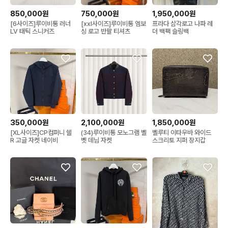
850,000원
750,000원
1,950,000원
[6사이즈]루이비통 러너
[xxl사이즈]루이비통 엠보
프라다 삼각로고 나파 레
LV 태틱 스니커즈
싱 로고 반팔 티셔츠
더 백팩 슬링백
350,000원
2,100,000원
1,850,000원
[XL사이즈]CP컴퍼니 쉘
(34)루이비통 모노그램 벨
벨루티 이타우바 와이드
R 고글 자켓 네이비
벳 데님 자켓
스크리토 지퍼 장지갑