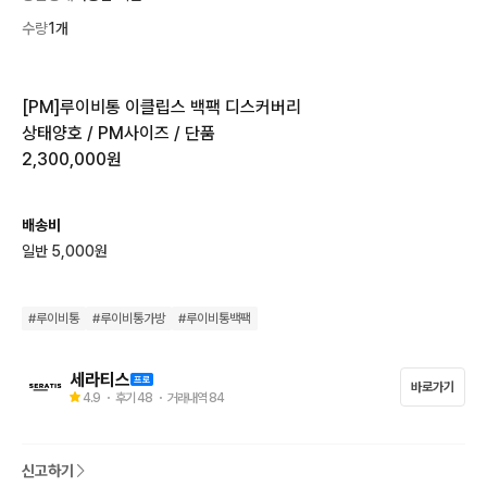
수량
1개
[PM]루이비통 이클립스 백팩 디스커버리

상태양호 / PM사이즈 / 단품

2,300,000원
배송비
일반 5,000원
#
루이비통
#
루이비통가방
#
루이비통백팩
세라티스
바로가기
4.9
・ 후기
48
・ 거래내역
84
신고하기