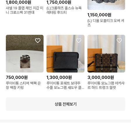
1,800,000원
1,750,000원
샤넬 19 플랩 체인 지갑 미
(L)크롬하츠 홀스슈 뉴욕
니 크로스백 31번대
레터링 후드티
1,150,000원
(L) 디올 오블리크 오버 셔
츠
750,000원
1,300,000원
3,000,000원
루이비통 스티머 백팩 은
루이비통 포쉐트 보야주
루이비통 모노그램 마카사
장 백참 키링
수플 모노그램 섀도우 클
르 하드 트렁크 월렛
러치백
상품 전체보기