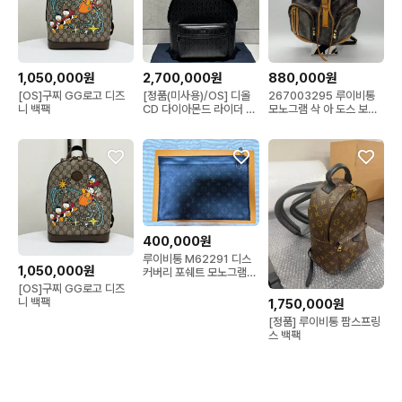
1,050,000원
2,700,000원
880,000원
[OS]구찌 GG로고 디즈
[정품(미사용)/OS] 디올
267003295 루이비통
니 백팩
CD 다이아몬드 라이더 백
모노그램 삭 아 도스 보스
팩
포어 백팩 M40107
400,000원
루이비통 M62291 디스
1,050,000원
커버리 포쉐트 모노그램
이클립스 블랙 클러치
[OS]구찌 GG로고 디즈
니 백팩
1,750,000원
[정품] 루이비통 팜스프링
스 백팩