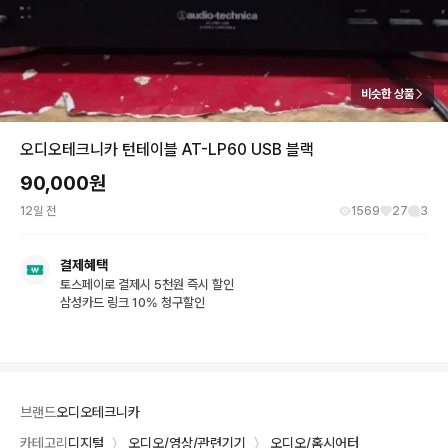
비슷한 상품
오디오테크니카 턴테이블 AT-LP60 USB 블랙
90,000
원
12일 전
1569
27
3
결제혜택
토스페이로 결제시 5천원 즉시 할인
삼성카드 링크 10% 청구할인
브랜드
오디오테크니카
카테고리
디지털
〉
오디오/영상/관련기기
〉
오디오/홈시어터