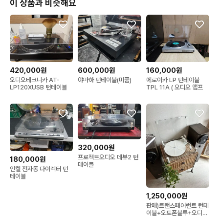
이 상품과 비슷해요
420,000원
600,000원
160,000원
오디오테크니카 AT-
야마하 턴테이블(미품)
에로이카 LP 턴테이블
LP120XUSB 턴테이블
TPL 11A ( 오디오 앰프
320,000원
프로젝트오디오 데뷰2 턴
180,000원
테이블
인켈 전자동 다이렉터 턴
테이블
1,250,000원
판매)트랜스페어런트 턴테
이블+오토폰블루+오디오