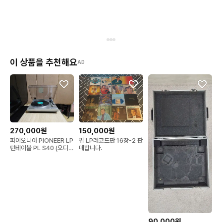
테크니카 톤암리프터+관
리용품+LP 4장
이 상품을 추천해요
AD
270,000원
150,000원
파이오니아 PIONEER LP
팝 LP레코드판 16장-2 판
턴테이블 PL S40 (오디오
매합니다.
앰프 스피커
90,000원