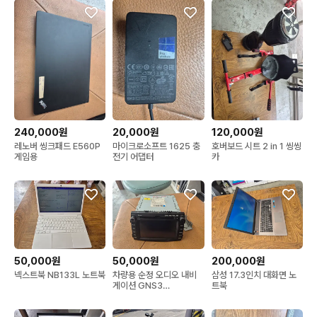
240,000원
20,000원
120,000원
레노버 씽크패드 E560P
마이크로소프트 1625 충
호버보드 시트 2 in 1 씽씽
게임용
전기 어댑터
카
50,000원
50,000원
200,000원
넥스트북 NB133L 노트북
차량용 순정 오디오 내비
삼성 17.3인치 대화면 노
게이션 GNS3
트북
AVN151XMD