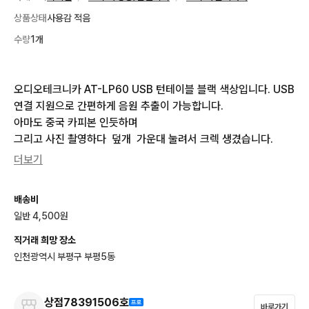
상품상태
사용감 적음
수량
1개
오디오테크니카 AT-LP60 USB 턴테이블 블랙 색상입니다. USB 
연결 지원으로 간편하게 음원 추출이 가능합니다. 

아마도 중국 카피본 인듯하며 

그리고 사진 촬영하다  덮개  가운대 눌려서 크렉 생겼습니다.
더보기
배송비
일반 4,500원
직거래 희망 장소
인천광역시 부평구 부평5동
상점78391506호
바로가기