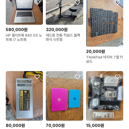
580,000원
320,000원
HP 엘리트북 840 G5 노
레드윙 전동 킥보드 블랙
트북 i7 노트북
좌석 시트형
20,000원
ThinkPad 마지막 7열 키
보드
80,000원
70,000원
15,000원