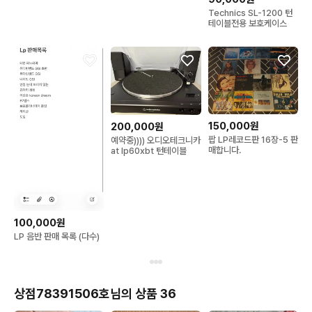
Technics SL-1200 턴
테이블전용 보호케이스
150,000원
200,000원
팝 LP레코드판 16장-5 판
예약중)))) 오디오테크니카
매합니다.
at lp60xbt 턴테이블
100,000원
LP 음반 판매 목록 (다수)
상점78391506호님의 상품 36