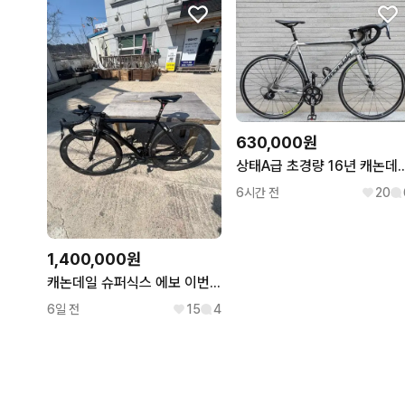
630,000원
상태A급 초경량 16년 캐논데일 슈퍼식스에보 카본 로드자전거
6시간 전
20
1,400,000원
캐논데일 슈퍼식스 에보 이번주 급처
6일 전
15
4