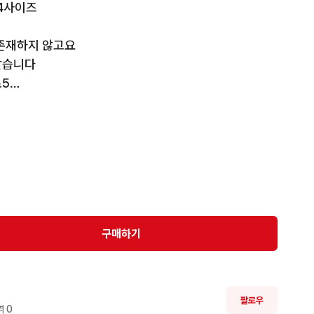
4사이즈

존재하지 않고요

습니다

5

동구동계

다

 올립니다
구매하기
팔로우
 
0