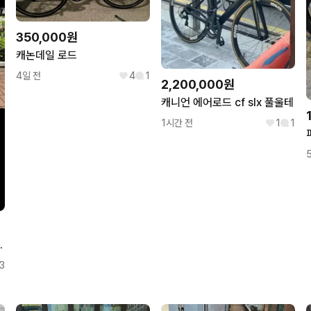
350,000원
캐논데일 로드
4일 전
4
1
2,200,000원
캐니언 에어로드 cf slx 풀울테
1시간 전
1
1
17년식 105
3