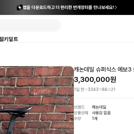
앱을 다운로드하고 더 편리한 번개장터를 만나보세요!
털
키덜트
캐논데일 슈퍼식스 에보3
3,300,000
원
1일 전
3343
88
21
브랜드
캐논데일
상품상태
사용감 없음
수량
1개