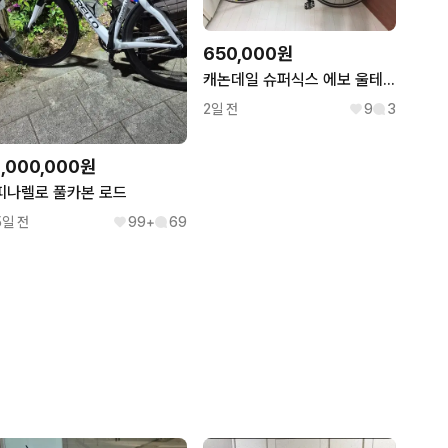
650,000원
캐논데일 슈퍼식스 에보 울테그라 로드 자전거 (50사이즈)
2일 전
9
3
1,000,000원
피나렐로 풀카본 로드
5일 전
99+
69