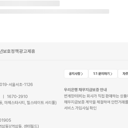
년보호정책
광고제휴
공지사항
1:1 문의하기
자주
2019-서울서초-1126
우리은행 채무지급보증 안내
번개장터㈜는 회사가 직접 판매하는 상품에
41 | 1670-2910
채무지급보증 계약을 체결하여 안전거래를
서초동, 마제스타시티, 힐스테이트 서리풀)
서비스 가입사실 확인
01905
역삼동)(역삼동, 센터필드)