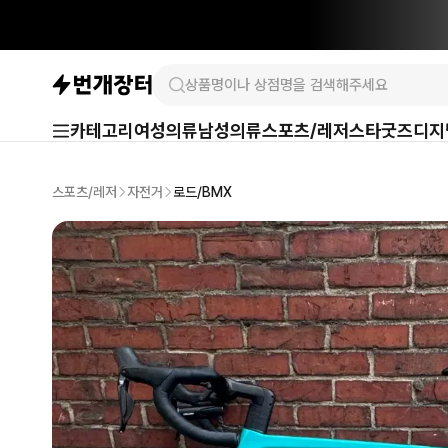
카테고리
여성의류
남성의류
스포츠/레저
스타굿즈
디지
스포츠/레저
자전거
로드/BMX