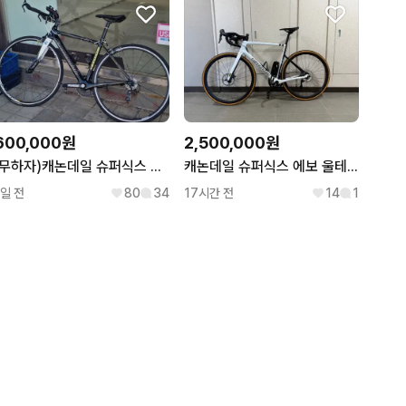
2,500,000원
600,000원
캐논데일 슈퍼식스 에보 울테그라
(무하자)캐논데일 슈퍼식스 풀카본 tt 개급처
17시간 전
14
1
1일 전
80
34