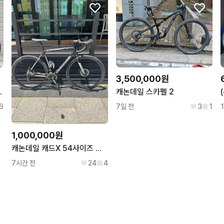
3,500,000원
 56사이즈 팔아요.(타이어 신품)
캐논데일 스카펠 2
6
7일 전
3
1
1,000,000원
캐논데일 캐드X 54사이즈 판매합니다
7시간 전
24
4