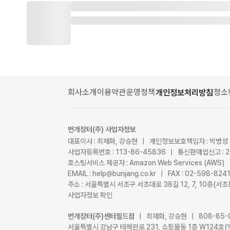
회사소개
이용약관
운영정책
청소
개인정보처리방침
번개장터(주) 사업자정보
대표이사 : 최재화, 강승현 | 개인정보보호책임자 : 박병성
사업자등록번호 : 113-86-45836 | 통신판매업신고 : 
호스팅서비스 제공자 : Amazon Web Services (AWS)
EMAIL : help@bunjang.co.kr | FAX : 02-598-82
주소 : 서울특별시 서초구 서초대로 38길 12, 7, 10층(
사업자정보 확인
번개장터(주)센터필드점
| 최재화, 강승현 | 808-85-
서울특별시 강남구 테헤란로 231, 쇼핑몰동 1층 W124호(