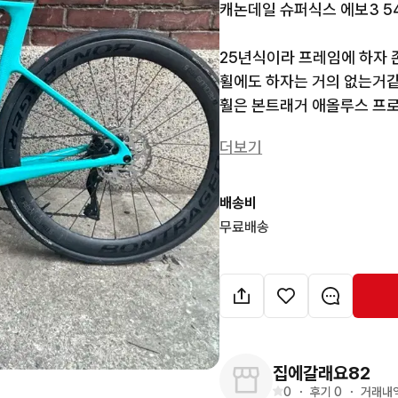
캐논데일 슈퍼식스 에보3 5
25년식이라 프레임에 하자 
휠에도 하자는 거의 없는거같
훨은 본트래거 애올루스 프로
구동계 시마노 105 di2 전
더보기
핸들바는 비젼 핸들바입니다

판매만 합니다

배송비
무료배송
이번주까지 330에 판매합니
다음주월요일부터 가격 다시
집에갈래요82
0
・
후기 
0
・
거래내역