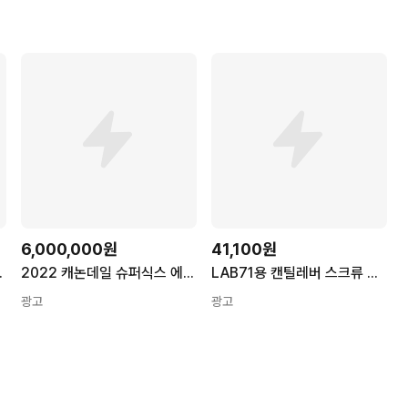
6,000,000원
41,100원
티스 카본 로드 자전거
2022 캐논데일 슈퍼식스 에보 디스크 라이벌 AXS 만티스 카본 로드 자전거
LAB71용 캔틸레버 스크류 로드/CANNONDALE GEN4 super6Bowl 세트 서스펜션 로드 자전거 부품 및 구성품용
광고
광고