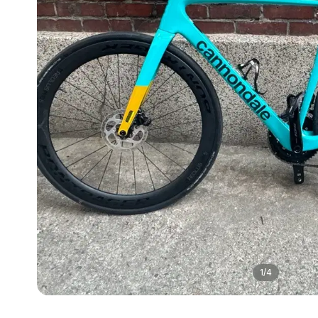
1
/
4