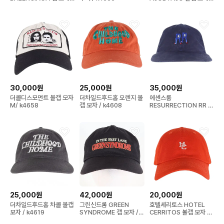
k6280
/k6250
30,000원
25,000원
35,000원
더콜디스모먼트 볼캡 모자
더차일드후드홈 오렌지 볼
에센스룸
M/ k4658
캡 모자 / k4608
RESURRECTION RR 캡
모자 / k6253
25,000원
42,000원
20,000원
더차일드후드홈 차콜 볼캡
그린신드롬 GREEN
호텔세리토스 HOTEL
모자 / k4619
SYNDROME 캡 모자 /
CERRITOS 볼캡 모자 1 /
k6259
k4620