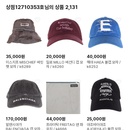
상점12710353호님의 상품 2,131
35,000원
20,000원
40,000원
미스치프 MISCHIEF 버킷
밀로 MILLO 버건디 캡 모
해아 HAEA 볼캡 모자 /
햇 모자 / k6289
자 / k6260
k6252
170,000원
44,000원
25,000원
발렌시아가
프라이탁 FREITAG 댄 파
아조바이아조
BALENCIAGA 캡 모자 /
우치 / k4666
AJOBYAJO 볼캡 모자