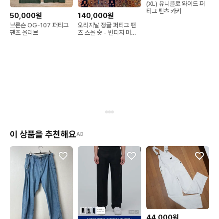
- 판매만 진행하며 제품 교환 신청은 받지 않습니다.

(XL) 유니클로 와이드 퍼
티그 팬츠 카키
50,000원
140,000원
- 빈티지 제품 특성 상 교환, 반품이 불가하오니 이점 양해 부탁드
브론슨 OG-107 퍼티그
오리지날 정글 퍼티그 팬
립니다.
팬츠 올리브
츠 스몰 숏 - 빈티지 미군
밀리터리
이 상품을 추천해요
AD
44,000원