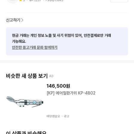
📌상태, 사이즈, 에눌 관련된 문의는 받지 않습니다.

(모든 사진은 실사이며, 상세 설명에 기재되어 있으니 확인 부탁드
립니다.)

신고하기
또한 구매 문의 후 미결제 시

현금 거래는 개인 정보 노출 및 사기 위험이 있어, 안전결제로만 거래
찔러보기 비매너로 간주하여 차단합니다

가능해요.
안전한 중고거래 문화 함께하기
구매 확정되시면 결제 후 연락 부탁드립니다

📌 실측 사이즈는 재는 방법에 따라 1~2cm의 오차가 있을 수 있
비슷한 새 상품 보기
AD
습니다.

146,500
원
📌 사전 검수해서 업데이트를 하지만

[KP] 에어철판가위 KP-4802
빈티지, 중고 제품 특성상 이염 및 하자 있을 수 있습니다,

또한 사진 그대로이나 빈티지, 중고 제품이기 때문에

태양엠알오 ・
광고
어느 정도는 감안하셔야 됩니다

이 상품과 비슷해요