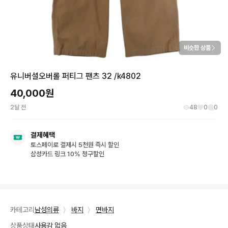
비슷한 상품
유니버셜오버롤 퍼티그 팬츠 32 /k4802
40,000
원
2달 전
48
0
0
결제혜택
토스페이로 결제시 5천원 즉시 할인
삼성카드 링크 10% 청구할인
카테고리
남성의류
〉
바지
〉
면바지
상품상태
사용감 없음