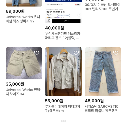
30/32/ 미국산 오쉬코쉬
90s 빈티지 100주년기념
69,000원
멜빵데님/와30
Universal works 유니
버셜 웍스 청바지 32
40,000원
무신사스탠다드 레플리카
퍼티그 팬츠 32(블랙, 딥
카키)
35,000원
Universal Works 반바
지 사이즈 34
55,000원
48,000원
부기홀리데이의 퍼티그자
서캐스틱 SARCASTIC
켓(에크루) m
히코리 더블니 워크팬츠