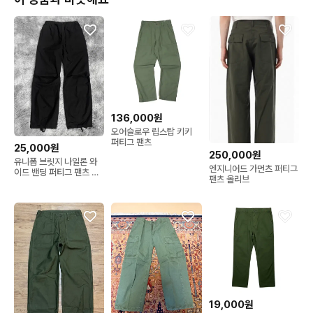
이에 민감하신 분들은 구매 자제 부탁드립니다.

구매 확정되신 분만 결제 후 연락 부탁드립니다

📌 과도한 질문 차단합니다.

( 또한 교환, 환불은 불가하오니 신중한 고민 후

구매 확정되신 분만 결제 후 연락 부탁드립니다.)

136,000원
오어슬로우 립스탑 키키
배송 안내)

퍼티그 팬츠
25,000원
- 모든 제품은 선결제순입니다.

250,000원
유니폼 브릿지 나일론 와
- 반값택배 불가하며, 대한통운만 가능합니다. 

엔지니어드 가먼츠 퍼티그
이드 밴딩 퍼티그 팬츠 블
팬츠 올리브
랙y 6487
-  평일 영업일 기준(주말,공휴일제외) 당일 오후 2시 이전

   결제시 당일 배송됩니다.

- 주말 주문건은 월요일 오후에 일괄 배송됩니다.

- 배송후 다음날 오전 10시 이후 부터 조회 가능 하십니다

- 배송비 4000원, 도서산간은 7000원 입니다

교환•반품 안내)

19,000원