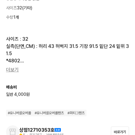
사이즈
32(기타)
수량
1개
사이즈 : 32

실측(단면,CM) : 허리 43 허벅지 31.5 기장 91.5 밑단 24 밑위 3
1.5

*4802

더보기
구매 가능한가요? 안 물어보셔도 됩니다.

배송비
노출된 제품은 모두 구매 가능한 제품이므로

일반 4,000원
공지사항 확인 후 결제하시고 톡 남겨주시면

확인 후 발송해 드리겠습니다.

(제주도는 배송비 7000원, 결제 전 말씀부탁드립니다 )

#
유니버셜오버롤
#
유니버셜오버롤팬츠
#
퍼티그팬츠
                              🔥구매전 필독🔥

상점12710353호
바로가기
5
・ 후기
257
・ 거래내역
845