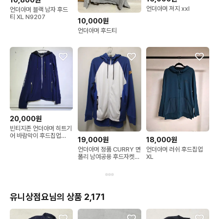
10,800원
언더아머 져지 xxl
언더아머 블랙 남자 후드
티 XL N9207
10,000원
언더아머 후드티
20,000원
빈티지존 언더아머 히트기
어 바람막이 후드집업
19,000원
18,000원
105
언더아머 정품 CURRY 면
언더아머 러쉬 후드집업
폴리 남여공용 후드자켓
XL
택L
유니상점요님의 상품 2,171