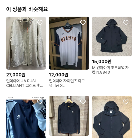
이 상품과 비슷해요
15,000원
M 언더아머 후드집업 자
켓 N.8843
27,000원
12,000원
언더아머 UA RUSH
언더아머 자이언츠 야구
CELLIANT 그리드 후드
유니폼 XL
바람막이 XXL