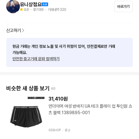
-------------------------------------

유니상점요
바로가기
5만원이상 무료배송

4.8
・ 후기
89
・ 거래내역
320
10만원이상 1만원 할인

(5만원이상 묶음배송시 무료배송 적용 됩니다.) *단품제외

신고하기
-------------------------------------

배송비 3500 (제주도 산간지역 + 3500)

현금 거래는 개인 정보 노출 및 사기 위험이 있어, 안전결제로만 거래
편의점 반값 X

가능해요.
안전한 중고거래 문화 함께하기
-------------------------------------

1. 신체 사이즈, 수선여부 알려주시거나 물어보셔도 몰라요 *실측* 
확인 부탁드립니다.

2. 하자, 오염, 실측은 사진에 있습니다, 확인 부탁드립니다.

비슷한 새 상품 보기
AD
3. 중고 특성상 미세얼룩,하자 있을 수 있으며, 교환 환불 불가능
 합니다.

31,410
원
4. 실측 사이즈는 재는 방식에 따라 2~3CM 차이 날 수있습니다.

언더아머 여성 반바지 UA 테크 플레이 업 투인원 쇼
5. 모든상품 미세 보풀,오염이 있을 수 있습니다 구매후 세탁 추천
츠 블랙 1389895-001
드립니다.

-------------------------------------

GSSHOP ・
광고
각종 제품 *도매 환영*별도 문의 요망*