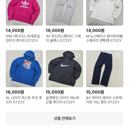
14,000원
16,000원
14,000원
095 아디다스 트레포일
30 무신사스탠다드 그레
M 노스페이스 화이트라벨
빈티지 후드티 0722Y
이 슬랙스 0722Y
스웻셔츠 맨투맨 0722Y
16,000원
15,000원
15,000원
XL 나이키 저스트 두잇 후
실측확인 나이키 아노락
82 아이더 네이비 스트레
드티 0722Y
긴팔 후드티 0722Y
이트 치노 팬츠 0722Y
상품 전체보기