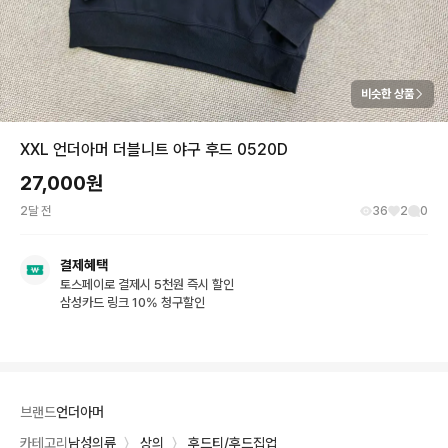
비슷한 상품
XXL 언더아머 더블니트 야구 후드 0520D
27,000
원
2달 전
36
2
0
결제혜택
토스페이로 결제시 5천원 즉시 할인
삼성카드 링크 10% 청구할인
브랜드
언더아머
카테고리
남성의류
〉
상의
〉
후드티/후드집업