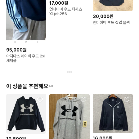
17,000원
언더아머 후드 티셔츠
XL(nh256
30,000원
언더아머 후드 집업 블랙
95,000원
아디다스 네이비 후드 2xl
새제품
이 상품을 추천해요
AD
16,000원