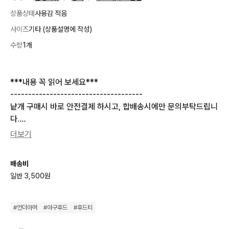
상품상태
사용감 적음
사이즈
기타 (상품설명에 작성)
수량
1개
***내용 꼭 읽어 보세요***

-------------------------------------

낱개 구매시 바로 안전결제 하시고, 합배송시에만 문의부탁드립니
다.

(합배송시 구매하시고 싶은 제품 제목과 사진 캡쳐해서 문의)

더보기
-------------------------------------

*시스템상 결제 후 상품 준비중 단계에서는 취소가 불가능하니 신
배송비
중히 결제 부탁드립니다*

일반 3,500원
배송문의 답변드리지않습니다.

모든 상품 15시 이전 당일배송 (토일, 공휴일 제외)

따로 송장 드리지 않습니다.

#
언더아머
#
야구후드
#
후드티
3일이상 받지 못하시면 문의 부탁드립니다.
