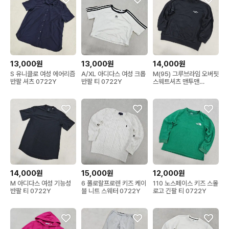
13,000원
13,000원
14,000원
S 유니클로 여성 에어리즘
A/XL 아디다스 여성 크롭
M(95) 그루브라임 오버핏
반팔 셔츠 0722Y
반팔 티 0722Y
스웨트셔츠 맨투맨
0722Y
14,000원
15,000원
12,000원
M 아디다스 여성 기능성
6 폴로랄프로렌 키즈 케이
110 노스페이스 키즈 스몰
반팔 티 0722Y
블 니트 스웨터 0722Y
로고 긴팔 티 0722Y