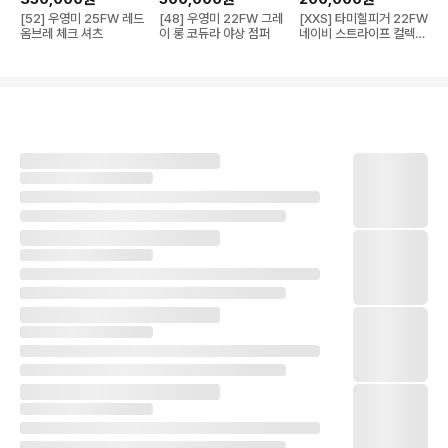
[52] 우영미 25FW 레드
[48] 우영미 22FW 그레
[XXS] 타미힐피거 22FW
옴브레 체크 셔츠
이 롱 코듀라 야상 점퍼
네이비 스트라이프 컬렉션
코트