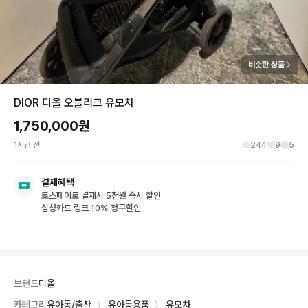
비슷한 상품
DIOR 디올 오블리크 유모차
1,750,000
원
1시간 전
244
9
5
결제혜택
토스페이로 결제시 5천원 즉시 할인
삼성카드 링크 10% 청구할인
브랜드
디올
카테고리
유아동/출산
〉
유아동용품
〉
유모차