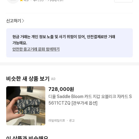
노 리턴 • 노 환불입니다 중고거래는 매장이 아닙니다

제발 말도안되는 사유로 시비걸어서

환불요청하는 행위는 자제바랍니다 

신고하기
가품의심, 사이즈문의, 네고 맥시멈 요구, 교신, 택 요청, 찔러보기
현금 거래는 개인 정보 노출 및 사기 위험이 있어, 안전결제로만 거래
 후 잠수 , “가격 제안후 수락 하면 잠수”, 구매후 환불요청 등등 많
가능해요.
안전한 중고거래 문화 함께하기
은데 

기본적인 예의는 지켜주셨으면 좋겠습니다 

비슷한 새 상품 보기
AD
구매하실 분만 연락주세요

728,000
원
특히 가격제안 던져보고 수락하면 잠수가 요새 

디올 Saddle Bloom 카드 지갑 오블리크 자카드 S
5611CTZQ [관부가세 옵션]
너무 많은데 ... 번개톡 연락을 드려도 무시하시고 

라발레빌리프 ・
광고
제발 기본 인간 도리에 어긋나는 행위는 자제바랍니다
이 상품과 비슷해요