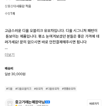
상품상태
사용감 적음
수량
1개
고급스러운 디올 오블리크 유모차입니다. 디올 시그니처 패턴이
 돋보이는 제품입니다. 평소 눈여겨보셨던 분들은 좋은 가격에 데
려가세요! 문의 없으시면 바로 안전결제해주시면 됩니다

사용감있습니다 지퍼까짐 및 반대쪽 로고 살짝지워짐 

더보기
새상품 상태를 원하면 매장을 가세요^_^ 

배송비
일반 30,000원
사용하는 중고품은 '당연히' 사용감이있습니다

상식적인 중고거래 희망합니다

#
디올
#
디올오블리크
#
유모차
#
디올유모차
#
명품유모차
정가 1200선 

중고거래는매장아님
바로가기
4.9
・ 후기
55
・ 거래내역
91