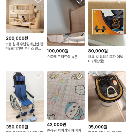
200,000원
2층 침대 수납형계단만 판
매(쁘띠라뺑 루카스 원목
100,000원
80,000원
유아침대)
스토케 트리트랩 뉴본
요요 및 요요2 호환 어댑
터 (새상품)
42,000원
350,000원
35,000원
먼작귀 치이카와 베이비