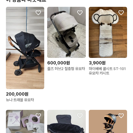
600,000원
3,900원
줄즈 허브2 절충형 유모차
하이베베 쿨시트 ST-101
유모차 카시트
200,000원
뉴나 트래블 유모차