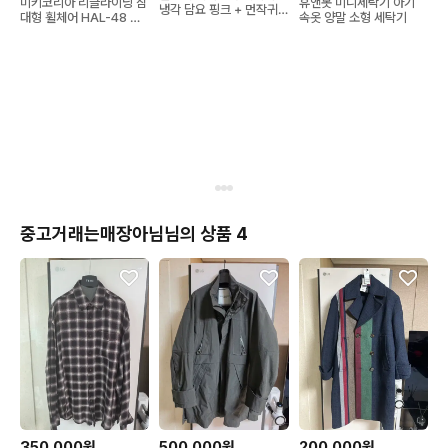
미키코리아 리클라이닝 침
휴앤봇 미니세탁기 아기
냉각 담요 핑크 + 먼작귀
대형 휠체어 HAL-48 판
속옷 양말 소형 세탁기
모니터피규어
매합니다.
중고거래는매장아님님의 상품 4
350,000원
500,000원
200,000원