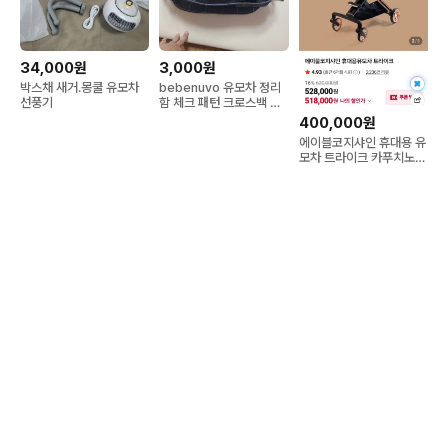
34,000원
3,000원
박스채 새거.몽쿨 유모차
bebenuvo 유모차 정리
선풍기
함 체크 패턴 크로스백 네
이비
400,000원
에이블코지샤인 휴대용 유
모차 트라이크 카푸치노
블랙 미개봉새상품