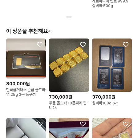
게르마니아 민트 999.9
실버바 500g
이 상품을 추천해요
AD
800,000원
한국금거래소 순금 골드바
11.25g 3돈 풀구성
730,000원
370,000원
주물 골드바 10돈짜리 팝
실버바100g 6개
니다.