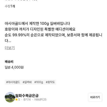
수량
1개
아시아골드에서 제작한 100g 실버바입니다

호랑이와 까치가 디자인된 특별한 에디션이에요

순도 99.99%의 순은으로 제작되었으며, 보증서와 함께 제공됩니
다

소장 가치가 높은 특별한 실버바를 만나보세요
더보기
배송비
일반 4,000원
#
아시아골드
#
실버바
#
100g
#
호작도
월화수목금은금
바로가기
5
・ 후기
14
・ 거래내역
25