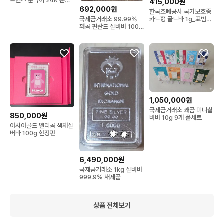
프렌즈 춘식이 24K 순금
415,000원
돌반지 1g 미개봉 새상
692,000원
한국조폐공사 국가보호종
카드형 골드바 1g_표범장
국제금거래소 99.99%
지뱀 미개봉 새상품
꽤곰 핀란드 실버바 100g
한정판
1,050,000원
국제금거래소 꽤곰 미니실
850,000원
버바 10g 9개 풀세트
아시아골드 벨리곰 색채실
버바 100g 한정판
6,490,000원
국제금거래소 1kg 실버바
999.9% 새제품
상품 전체보기