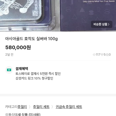
비슷한 상품
아시아골드 호작도 실버바 100g
580,000
원
2달 전
117
5
0
결제혜택
토스페이로 결제시 5천원 즉시 할인
삼성카드 링크 10% 청구할인
카테고리
쥬얼리
〉
쥬얼리 세트
〉
귀금속 쥬얼리 세트
상품상태
새 상품 (미사용)