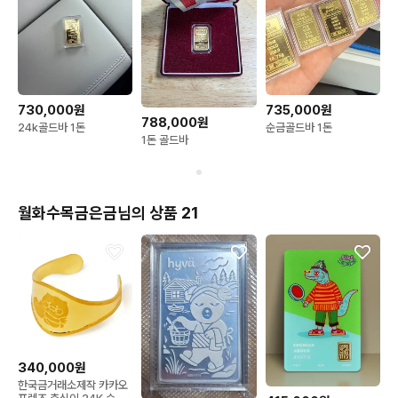
730,000원
735,000원
788,000원
24k골드바 1돈
순금골드바 1돈
1돈 골드바
월화수목금은금님의 상품 21
340,000원
한국금거래소제작 카카오