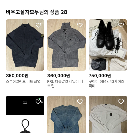
비우고살자모두님의 상품 28
350,000원
360,000원
750,000원
스톤아일랜드 니트 집업
RRL 더블알엘 세일러 니
구이디 994x 43사이즈
트 탑
극미