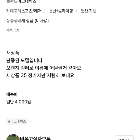
브랜드
아크테릭스
카테고리
스포츠/레저
〉
등산/클라이밍
〉
등산 가방
상품상태
새 상품 (미사용)
수량
1개
새상품

단종된 모델입니다

오렌지 컬러로 여름에 어울릴거 같아요

새상품 35 정가지만 저렴히 보내요
배송비
일반 4,000원
#
아크테릭스
비우고살자모두