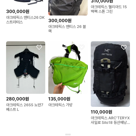
310,000원
아크테릭스 헬리아드 15
300,000원
백팩 스톤 그린
아크테릭스 맨티스26 DK
300,000원
스트라터스
아크테릭스 맨티스 26 블
랙
280,000원
135,000원
아크테릭스 26SS 노반7
아크테릭스 가방
베스트 L
110,000원
아크테릭스 ARC'TERYX
사일로 Silo18 등산배낭
여행캠핑백팩