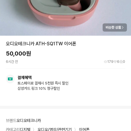
비슷한 상품
오디오테크니카 ATH-SQ1TW 이어폰
50,000
원
6시간 전
179
6
0
결제혜택
토스페이로 결제시 5천원 즉시 할인
삼성카드 링크 10% 청구할인
브랜드
오디오테크니카
카테고리
디지털
〉
오디오/영상/관련기기
〉
이어폰