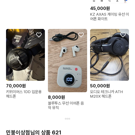
45,000원
KZ AXAS 게이밍 유선 이
어폰 화이트
70,000원
50,000원
키위이어스 1DD 입문용
오디오 테크니카 ATH
헤드폰
M20X 헤드폰
8,000원
블루투스 무선 이어폰 음
악 뮤직
민붕이상점님의 상품 621