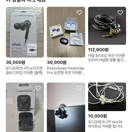
112,900원
마샬 모드EQ 유선 이어폰
인이어 커널형 정품 벌크
35,000원
30,000원
게이밍 음감용
오디오테크니카 노이즈캔
PeatsAudio PearlClip
슬링 C타입 이어폰 (블랙)
Pro 오픈형 무선 이어폰
판매
10,000원
오디오테크니카 ckd3li
라이트닝 이어폰 팝니다