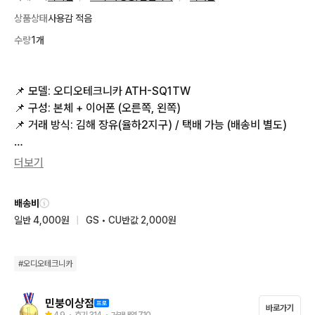
상품상태
사용감 적음
수량
1개
📌 모델: 오디오테크니카 ATH-SQ1TW 

📌 구성: 본체 + 이어폰 (오른쪽, 왼쪽)

📌 거래 방식: 김해 장유(율하2지구) / 택배 가능 (배송비 별도) 

🔎 이어폰은 중고 상품이지만 내/외부 깔끔하게 닦아놓아서 생활
더보기
기스를 제외하고 전체적으로 깔끔한편입니다.

배송비
🔎 충전은 C핀 가능합니다.

일반 4,000원
|
GS • CU반값 2,000원
💬 궁금한 점 있으시면 언제든지 문의주세요 💬
#
오디오테크니카
민붕이상점
바로가기
4.9
・ 후기
314
・ 거래내역
710