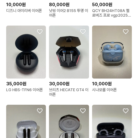
10,000원
80,000원
50,000원
디즈니 아이리버 이어폰
낫씽 이어2 B155 투명 이
QCY BH24HT08A 멜
어폰
로버즈 프로 vgp2025
금상 수상 이어폰
35,000원
30,000원
10,000원
LG HBS-TFN6 이어폰
브리츠 HECATE GT4 이
시나모롤 이어폰
어폰