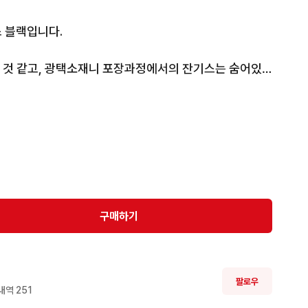
블랙입니다. 

 것 같고, 광택소재니 포장과정에서의 잔기스는 숨어있
기스는 없는 것 같습니다.

.

니다.



구매하기
팔로우
내역 
251