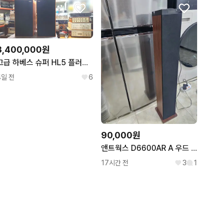
3,400,000원
고급 하베스 슈퍼 HL5 플러스 스피커
4일 전
6
90,000원
앤트웍스 D6600AR A 우드 타워 블루투스 스피커
17시간 전
3
1