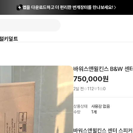
앱을 다운로드하고 더 편리한 번개장터를 만나보세요!
털
키덜트
바워스앤윌킨스 B&W 센터
750,000
원
2달 전
112
1
0
상품상태
사용감 없음
수량
1개
바워스앤윌킨스 센터 스피커 H