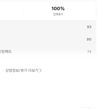
100
%
만족후기
93
90
동일해요.
74
68
상점정보/후기 더보기
62
어요.
59
27