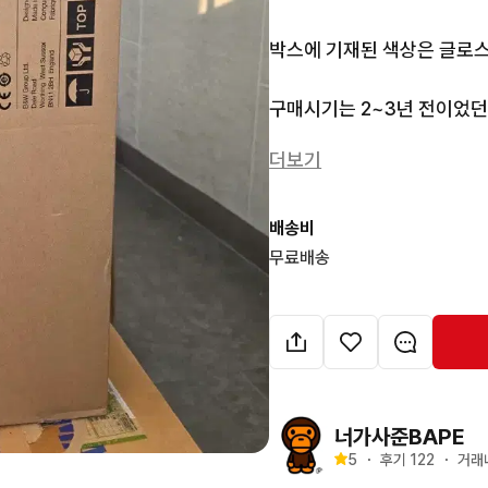
박스에 기재된 색상은 글로스 
구매시기는 2~3년 전이었던
을 수도 있으나 제 눈에 띄는 
더보기
이사하면서 포장해놓았습니다
사진처럼 원박스 그대로 있습
배송비
직접 가져가셔야 합니다!

무료배송
위치) 잠원동,고속터미널 부근
연락주세요!!
너가사준BAPE
5
・
후기 
122
・
거래