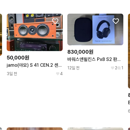
무리한 네고를 하지 않아요
꼭 필요한 문의만 해요.
번개페이를 잘 받아줘요.
830,000원
50,000원
바워스앤윌킨스 Px8 S2 판매합니다.
jamo(야모) S 41 CEN.2 센터 스피커 민트급
12일 전
2
1
3일 전
4