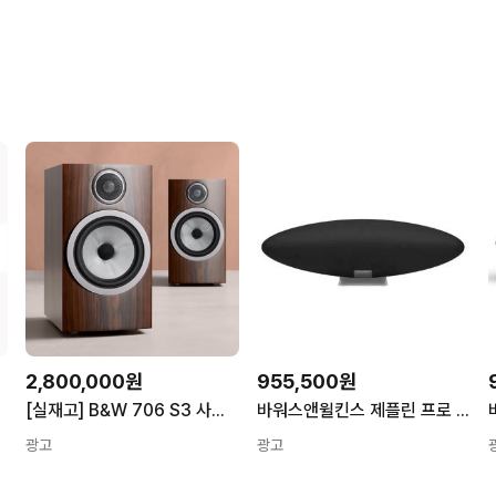
2,800,000원
955,500원
[실재고] B&W 706 S3 사운드유나이티드정품 익일배송 공인대리점
바워스앤윌킨스 제플린 프로 6세대 블루투스 무선 스피커 스페이스 그레이
광고
광고