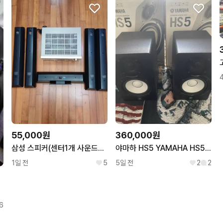
55,000원
360,000원
삼성 스피커(센터1개 사운드바4개) ps-ftxq120h 저렴하게 드립니
야마하 HS5 YAMAHA HS5 스피커
1일 전
5
5일 전
2
2
6