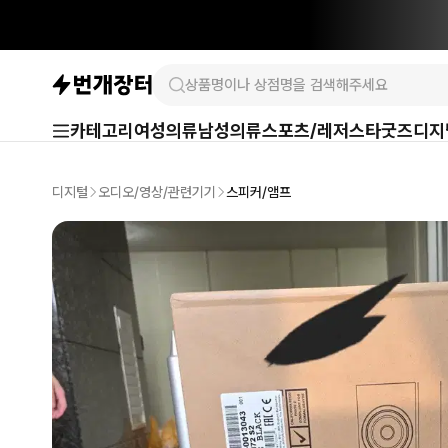
카테고리
여성의류
남성의류
스포츠/레저
스타굿즈
디지
디지털
오디오/영상/관련기기
스피커/앰프