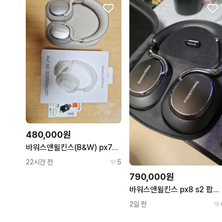
480,000원
바워스앤윌킨스(B&W) px7s3 헤드폰 + bt-w6 동글 풀셋팔아요
22시간 전
5
790,000원
바워스앤윌킨스 px8 s2 팝니다 (새제품급)
2일 전