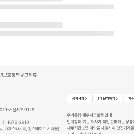
년보호정책
광고제휴
공지사항
1:1 문의하기
자주
2019-서울서초-1126
우리은행 채무지급보증 안내
번개장터㈜는 회사가 직접 판매하는 상품에
41 | 1670-2910
채무지급보증 계약을 체결하여 안전거래를
서초동, 마제스타시티, 힐스테이트 서리풀)