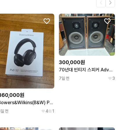
.
24
23
2
300,000원
70년대 빈티지 스피커 Advent2002
7일 전
3
860,000원
Bowers&Wilkins(B&W) Px8 S2 헤드폰 미개봉
6일 전
4
1