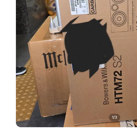
1
/
3