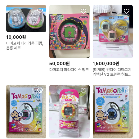
10,000원
다마고치 테라리움 파랑,
분홍 세트
50,000원
1,500,000원
다마고치 파라다이스 핑크
(미개봉) 반다이 다마고치
커넥션 V2 트윈팩 하트눈
꽃