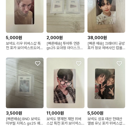
5,000원
2,000원
38,000원
보넥도 리우 위버스샵 특
[빠른배송] 투바투 연준
[빠른 배송] 크래비티 공방
전 포카 보이넥스트도어
gs25 요아정 아이스크림
포카 정모 에버샤인 럽올
앨범 노장르
지에스 띠부씰 띠부띠부씰
다이 머리핀
투모로우바이투게더
3,500원
11,000원
5,500원
[빠른배송] BND 보넥도
보넥도 명재현 재현 위버
보넥도 성호 태산 한태산
띠부씰 지에스 gs25 애플
스샵 특전 포카 보이넥스
앨범 유닛 포카 위버스샵
크림빵 성호
트도어 앨범 노장르 아필
특전 보이넥스트도어