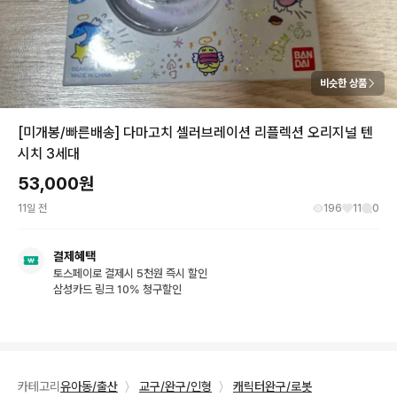
비슷한 상품
[미개봉/빠른배송] 다마고치 셀러브레이션 리플렉션 오리지널 텐
시치 3세대
53,000
원
11일 전
196
11
0
결제혜택
토스페이로 결제시 5천원 즉시 할인
삼성카드 링크 10% 청구할인
카테고리
유아동/출산
〉
교구/완구/인형
〉
캐릭터완구/로봇