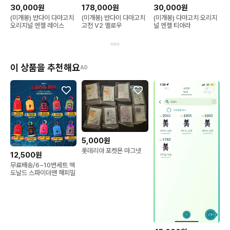
30,000원
178,000원
30,000원
(미개봉) 반다이 다마고치
(미개봉) 반다이 다마고치
(미개봉) 다마고치 오리지
오리지널 엔젤 레이스
고전 V2 옐로우
널 엔젤 티아라
이 상품을 추천해요
AD
5,000원
롯데리아 포켓몬 마그넷
12,500원
무료배송/6~10번세트 맥
도날드 스파이더맨 해피밀