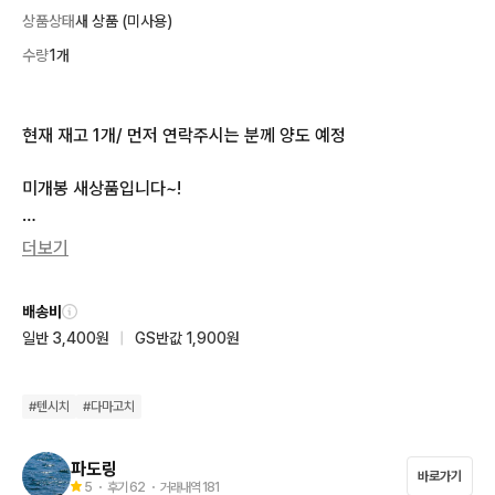
상품상태
새 상품 (미사용)
수량
1개
현재 재고 1개/ 먼저 연락주시는 분께 양도 예정

미개봉 새상품입니다~!

24시간 내에 빠른 배송해드립니다

더보기
안전결제 부탁드려요🙏🏻
배송비
일반 3,400원
|
GS반값 1,900원
#
텐시치
#
다마고치
파도링
바로가기
5
・ 후기
62
・ 거래내역
181