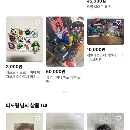
45,000원
확반 아머드 뮤츠
10,000원
개별가능급처 가면라이더
+킹오저팜
3,000원
50,000원
케로로 기로로 타마마 메
지루시 다마고치 마치보케
가면라이더 빌드 상품 판
가챠 키링
매
파도링님의 상품 64