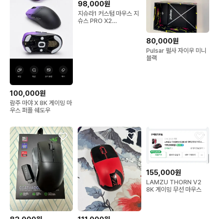
98,000원
지슈라1 커스텀 마우스 지
슈스 PRO X2
SUPERSTRIKE
80,000원
Pulsar 펄사 자이우 미니
블랙
100,000원
람주 마야 X 8K 게이밍 마
우스 퍼플 쉐도우
155,000원
LAMZU THORN V2
8K 게이밍 무선 마우스