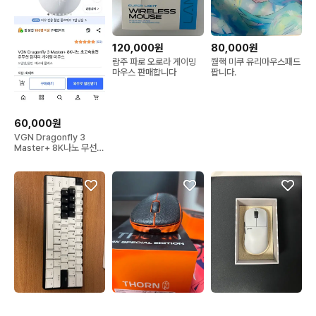
120,000원
80,000원
람주 파로 오로라 게이밍
월핵 미쿠 유리마우스패드
마우스 판매합니다
팝니다.
60,000원
VGN Dragonfly 3
Master+ 8K나노 무선
게이밍 마우스 화이트(새
상품)
96,000원
43,000원
105,000원