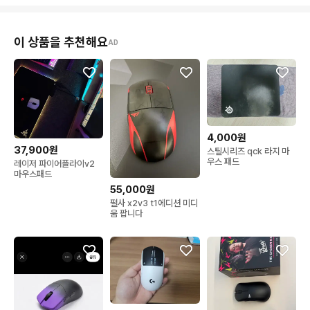
이 상품을 추천해요
AD
4,000원
37,900원
스틸시리즈 qck 라지 마
우스 패드
레이저 파이어플라이v2
마우스패드
55,000원
펄사 x2v3 t1에디션 미디
움 팝니다