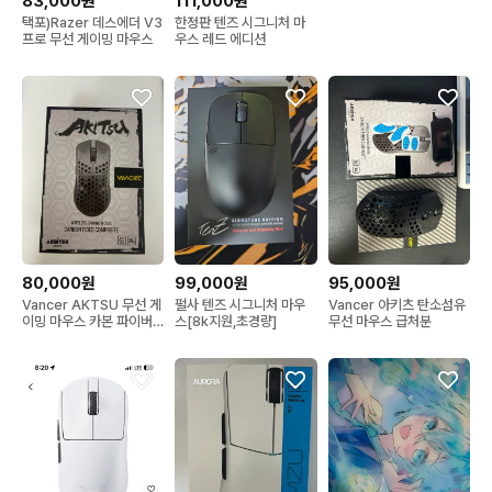
83,000원
111,000원
택포)Razer 데스에더 V3
한정판 텐즈 시그니처 마
프로 무선 게이밍 마우스
우스 레드 에디션
80,000원
99,000원
95,000원
Vancer AKTSU 무선 게
펄사 텐즈 시그니처 마우
Vancer 아키츠 탄소섬유
이밍 마우스 카본 파이버
스[8k지원,초경량]
무선 마우스 급처분
컴포지트