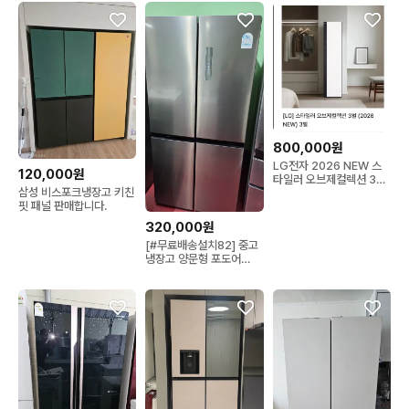
부자중고매장(인천점) 입니다.😁

✅️번개톡 24시 답변ok!!

연수구위치,남동공단 및 송도부근,에어컨,생활가전
800,000원
LG전자 2026 NEW 스
120,000원
타일러 오브제컬렉션 3벌
삼성 비스포크냉장고 키친
방문설치
핏 패널 판매합니다.
320,000원
[#무료배송설치82] 중고
냉장고 양문형 포도어
479L