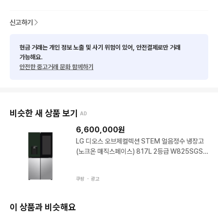
✅️인천송도에서 20km내 무료배송

✅️엘레베이터 없는건물은 추가요금 발생할수 있습니다.

신고하기
✅️타지역 배송비 문의주세요

✅️에어컨 설치시 기본설치배관 5m

빌트인 작업시 스탠드5만원

현금 거래는 개인 정보 노출 및 사기 위험이 있어, 안전결제로만 거래
가능해요.
빌트인 벽걸이 5만원추가

안전한 중고거래 문화 함께하기
빌트인 투인원 10만원추가

벽걸이 실외기앵글 8만원 외벽작업시 10만원

스탠드 실외기앵글 10만원 외벽작업시 15만원

2018년10월부터 에너지효율강화로

비슷한 새 상품 보기
AD
1등급이 3등급,2등급이 4등급으로

됬습니다.요즘 출시되는 제품은

6,600,000
원
대부분 절약되는 인버터이니 안심하고 사용하세요.

LG 디오스 오브제컬렉션 STEM 얼음정수 냉장고
설치받기전에 견적 문의주세요

(노크온 매직스페이스) 817L 2등급 W825SGS4
92S 그린 실버 실버 그린
💗안전거래 환영💗

✅️택배 및 제품 주문시 문의 먼저 주세요^^

쿠팡 ・
광고
구매후 3개월 무상보증

이 상품과 비슷해요
✅️모든 가전제품 사고파는곳!
