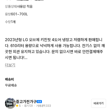
상품상태
사용감 적음
용량
601~700L
수량
1개
2023년형 LG 오브제 키친핏 4도어 냉장고 저렴하게 판매합니
다. 610리터 용량으로 넉넉하게 사용 가능합니다. 잔기스 없이 깨
끗한 외관 유지하고 있습니다. 문의 없으시면 바로 안전결제해주
시면 됩니다!

더보기
❤️ 구매전 꼭 읽어주세요 ❤️

✅️현금할인구매,연락처문의 못받습니다.

배송비
오로지 번개페이결제만 받습니다

무료배송
(상점 영업정지대상)

✅️사진을 클릭후 옆으로 넘겨서 확인하기‼️

✅️안전결제,번개페이 결제 수수료 무료‼️

중고가전가구
바로가기
✅️기본 배송거리내 배송설치도 무료‼️

5
・ 후기
131
・ 거래내역
333