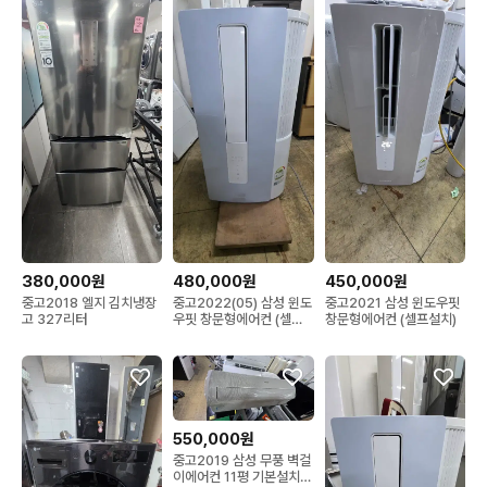
380,000원
480,000원
450,000원
중고2018 엘지 김치냉장
중고2022(05) 삼성 윈도
중고2021 삼성 윈도우핏
고 327리터
우핏 창문형에어컨 (셀프
창문형에어컨 (셀프설치)
설치)(키트있음)
550,000원
중고2019 삼성 무풍 벽걸
이에어컨 11평 기본설치포