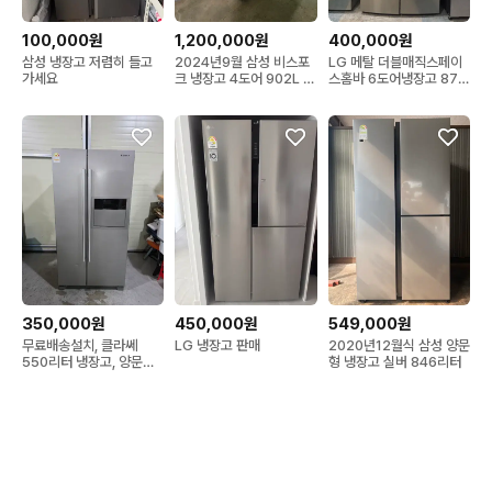
100,000원
1,200,000원
400,000원
삼성 냉장고 저렴히 들고
2024년9월 삼성 비스포
LG 메탈 더블매직스페이
가세요
크 냉장고 4도어 902L 팝
스홈바 6도어냉장고 870
니다.
리터
350,000원
450,000원
549,000원
무료배송설치, 클라쎄
LG 냉장고 판매
2020년12월식 삼성 양문
550리터 냉장고, 양문형
형 냉장고 실버 846리터
일반홈바