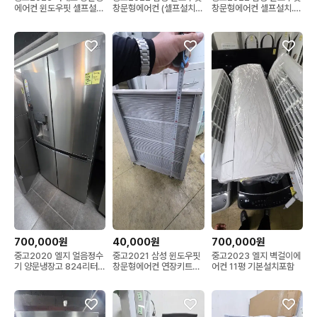
에어컨 윈도우핏 셀프설치
창문형에어컨 (셀프설치)
창문형에어컨 셀프설치.키
(연장키트있음)
(키트있음)
트있음
700,000원
40,000원
700,000원
중고2020 엘지 얼음정수
중고2021 삼성 윈도우핏
중고2023 엘지 벽걸이에
기 양문냉장고 824리터
창문형에어컨 연장키트
어컨 11평 기본설치포함
(정수기설치별도)
60~62센치