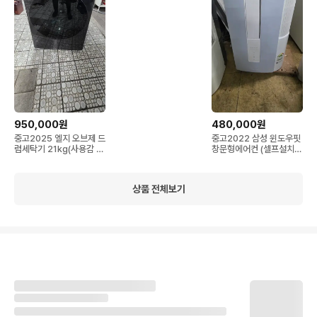
함
950,000원
480,000원
중고2025 엘지 오브제 드
중고2022 삼성 윈도우핏
럼세탁기 21kg(사용감 거
창문형에어컨 (셀프설치)
의없음)
(키트있음)
상품 전체보기