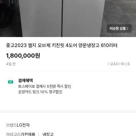
비슷한 상품
중고2023 엘지 오브제 키친핏 4도어 양문냉장고 610리터
1,800,000
원
4일 전
243
6
5
결제혜택
토스페이로 결제시 5천원 즉시 할인
삼성카드 링크 10% 청구할인
브랜드
LG전자
카테고리
가전제품
〉
냉장고