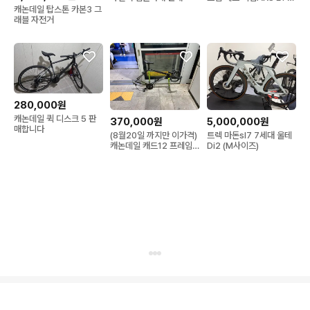
셋
캐논데일 탑스톤 카본3 그
래블 자전거
280,000원
캐논데일 퀵 디스크 5 판
370,000원
5,000,000원
매합니다
(8월20일 까지만 이가격)
트렉 마돈sl7 7세대 울테
캐논데일 캐드12 프레임
Di2 (M사이즈)
셋 판/대