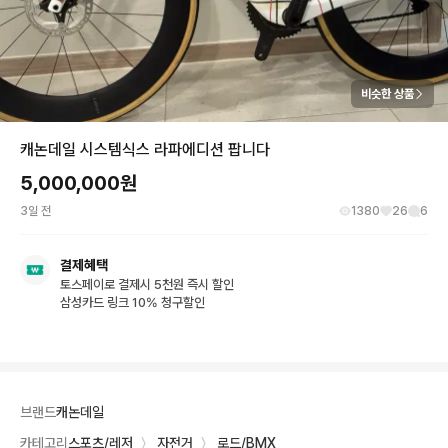
비슷한 상품
캐논데일 시스템식스 라파에디션 팝니다
5,000,000
원
3일 전
1380
26
6
결제혜택
토스페이로 결제시 5천원 즉시 할인
삼성카드 링크 10% 청구할인
브랜드
캐논데일
카테고리
스포츠/레저
〉
자전거
〉
로드/BMX