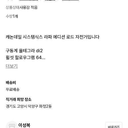
상품상태
사용감 적음
수량
1개
캐논데일 시스템식스 라파 에디션 로드 자전거입니다

구동계 울테그라 di2

휠셋 할로우그램 64

안장 시마노 프로 스텔스 카본레일

더보기
타이어 미쉐린 파워컵 클린처

크랭크 50-34t 스프라켓 11-34t

배송비
사이즈 47

무료배송
리어 뒷드레일쪽 기스있고 나머지는 특별히 생활기스외 특이사항
직거래 희망 장소
 없습니다. 페달 제외 입니다. 2차구매자인데 사이즈 실패로 팝니
경기도 고양시 덕양구 화정2동
다 문의시 상세사진 보내드리겠습니다
이성복
바로가기