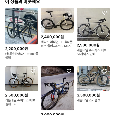
이 상품과 비슷해요
2,400,000원
세파스 리파인드8 옥타플
2,500,000원
러스 울테그라di2 M사이
2,200,000원
즈
캐논데일 슈퍼식스 에보
캐니언 에어로드 cf slx 풀
51사이즈 판매
울테
2,500,000원
3,500,000원
캐논데일 슈퍼식스 에보
캐논데일 스카펠 2
울테그라
2,000,000원