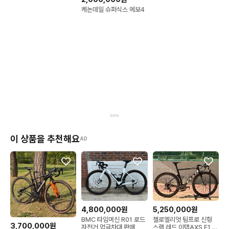
케논데일 슈퍼식스 에보4
이 상품을 추천해요
AD
4,800,000원
5,250,000원
BMC 타임머신 R01 로드
첼로엘리엇 팀프로 신형
3,700,000원
자전거 업글차대 판매
스램 레드 이탭AXS E1 풀