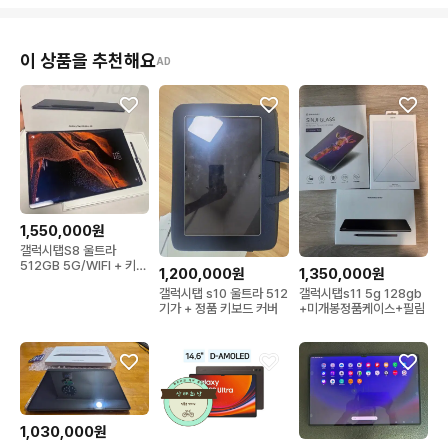
이 상품을 추천해요
AD
1,550,000원
갤럭시탭S8 울트라
512GB 5G/WIFI + 키보
1,200,000원
1,350,000원
드북커버 박풀셋 판매
갤럭시탭 s10 울트라 512
갤럭시탭s11 5g 128gb
기가 + 정품 키보드 커버
+미개봉정품케이스+필림
1,030,000원
950,000원