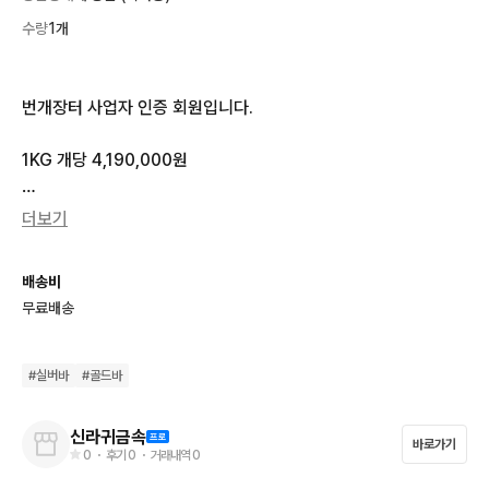
수량
1개
번개장터 사업자 인증 회원입니다. 

1KG 개당 4,190,000원

500G 개당 2,150,000원

더보기
새상품입니다. 시세 변동 약간 있을 수 있습니다. 

배송비
무료배송
직거래 - 전국 가져다 드립니다. 수량에 따라 조율

#
실버바
#
골드바
신라귀금속
바로가기
일산 - 금마크 검인금, GBK 가능

0
・ 후기
0
・ 거래내역
0