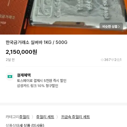
비슷한 상품
한국금거래소 실버바 1KG / 500G
2,150,000
원
2달 전
367
2
1
결제혜택
토스페이로 결제시 5천원 즉시 할인
삼성카드 링크 10% 청구할인
카테고리
쥬얼리
〉
쥬얼리 세트
〉
귀금속 쥬얼리 세트
상품상태
새 상품 (미사용)