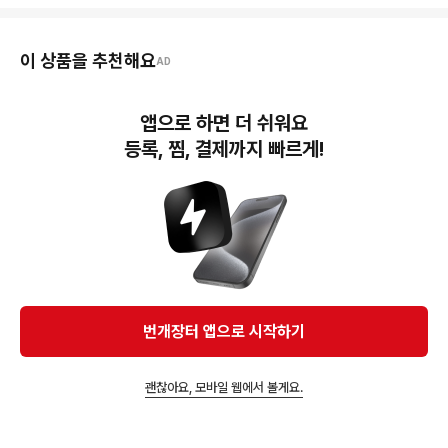
이 상품을 추천해요
AD
앱으로 하면 더 쉬워요
등록, 찜, 결제까지 빠르게!
76,000원
나이키 290 페가수스41
23,000원
프리미엄 올리브카고카키
[290 size] 나이키 프레
스토 운동화
70,000원
나이키 에어맥스 검흰 운
동화(290)
번개장터 앱으로 시작하기
괜찮아요, 모바일 웹에서 볼게요.