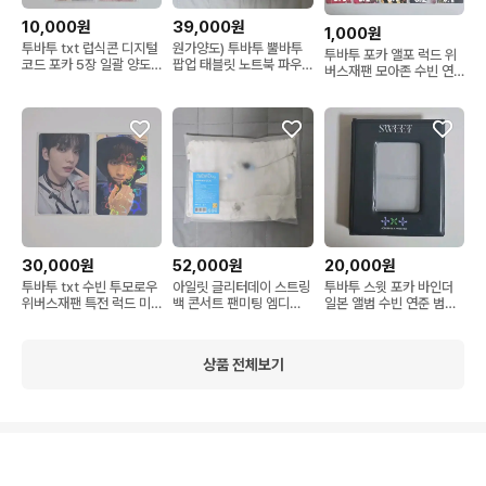
10,000원
39,000원
1,000원
투바투 txt 럽식콘 디지털
원가양도) 투바투 뿔바투
투바투 포카 앨포 럭드 위
코드 포카 5장 일괄 양도
팝업 태블릿 노트북 파우
버스재팬 모아존 수빈 연
콘서트 디코 세트
치 파인딩모아 굿즈 엠디
준 범규 태현 휴닝카이
30,000원
52,000원
20,000원
투바투 txt 수빈 투모로우
아일릿 글리터데이 스트링
투바투 스윗 포카 바인더
위버스재팬 특전 럭드 미
백 콘서트 팬미팅 엠디
일본 앨범 수빈 연준 범규
공포 포카 일괄 분철
md 굿즈 가방 판매 양도
태현 휴닝 sweet 굿즈 엠
디 md
상품 전체보기