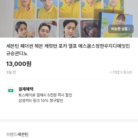
비슷한 상품
세븐틴 페더썬 헤븐 캐럿반 포카 앨포 에스쿱스정한우지디에잇민
규승관디노
13,000
원
3일 전
132
3
0
결제혜택
토스페이로 결제시 5천원 즉시 할인
삼성카드 링크 10% 청구할인
브랜드
세븐틴