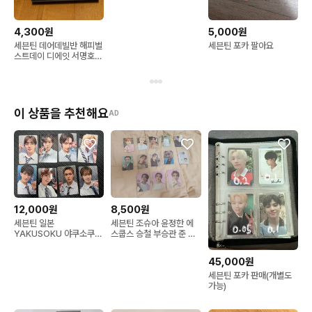
4,300원
5,000원
세븐틴 데어데빌반 해피벌
세븐틴 포카 팔아요
스트데이 디에잇 서명호
캐럿반
이 상품을 추천해요
AD
8,500원
12,000원
세븐틴 조슈아 윤정한 에
세븐틴 일본
스쿱스 승철 부승관 준 버
YAKUSOKU 야쿠소쿠
논 캐럿랜드 아이디카드
럭키드로우 분철
하나비 일본 박수 박화윤
45,000원
박화슈 애플뮤직 포카 포
토카드 fml 특전 일괄 처
세븐틴 포카 판매(개별도
분 판매
가능)