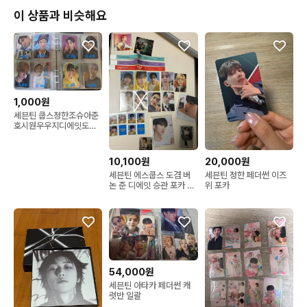
이 상품과 비슷해요
1,000원
세븐틴 쿱스정한조슈아준
호시원우우지디에잇도겸
승관버논 포카 캐럿존 공
방 특전 럭드
10,100원
20,000원
세븐틴 에스쿱스 도겸 버
세븐틴 정한 페더썬 이즈
논 준 디에잇 승관 포카 캐
위 포카
럿반 앨범 바인더 굿즈 일
괄 판매
54,000원
세븐틴 아타카 페더썬 캐
럿반 일괄