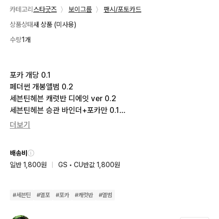
카테고리
스타굿즈
〉
보이그룹
〉
팬시/포토카드
상품상태
새 상품 (미사용)
수량
1개
포카 개당 0.1

페더썬 개봉앨범 0.2

세븐틴헤븐 캐럿반 디에잇 ver 0.2

세븐틴헤븐 승관 바인더+포카만 0.1

더보기
일괄구매시 1.3 (바로안전결제가능)

반택 끼택 준등기 0.18

배송비
일반 1,800원
|
GS • CU반값 1,800원
Eng 中文 ○

모든 인증 가능

오직 안전결제만, 수수료 제가 부담합니다

#
세븐틴
#
앨포
#
포카
#
캐럿반
#
앨범
편하게 연락주세요!!