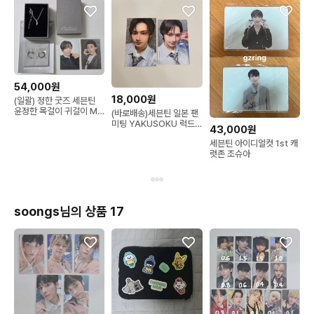
54,000원
18,000원
(일괄) 정한 굿즈 세븐틴
윤정한 목걸이 귀걸이 MD
(바로배송)세븐틴 일본 팬
포카 포토카드 한정판
미팅 YAKUSOKU 럭드
43,000원
준 일괄
세븐틴 아이디얼컷 1st 캐
럿존 조슈아
soongs님의 상품 17