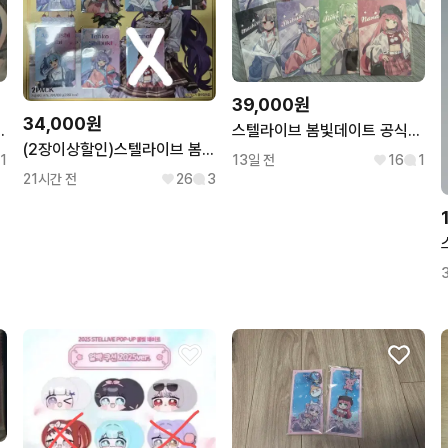
39,000원
34,000원
 봄빛데이트 얼빡쿠션
스텔라이브 봄빛데이트 공식굿즈 엽서 일괄
(2장이상할인)스텔라이브 봄빛데이트X우리은행 포토카드 개별
1
13일 전
16
1
21시간 전
26
3