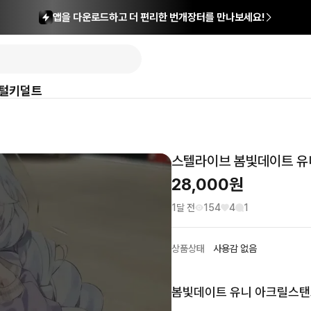
앱을 다운로드하고 더 편리한 번개장터를 만나보세요!
털
키덜트
스텔라이브 봄빛데이트 유
28,000
원
1달 전
154
4
1
상품상태
사용감 없음
봄빛데이트 유니 아크릴스