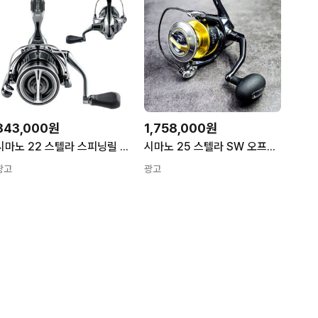
843,000원
1,758,000원
시마노 22 스텔라 스피닝릴 갯바위낚시 바다릴 감성돔 벵에돔 참돔 C3000XG
시마노 25 스텔라 SW 오프쇼어 부시리 방어 참치 빅게임 스피닝릴 20000PG
광고
광고