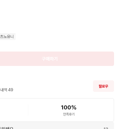
야츠노유니
구매하기
팔로우
내역 
49
100
%
만족후기