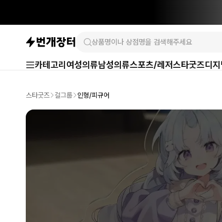
카테고리
여성의류
남성의류
스포츠/레저
스타굿즈
디지
스타굿즈
걸그룹
인형/피규어