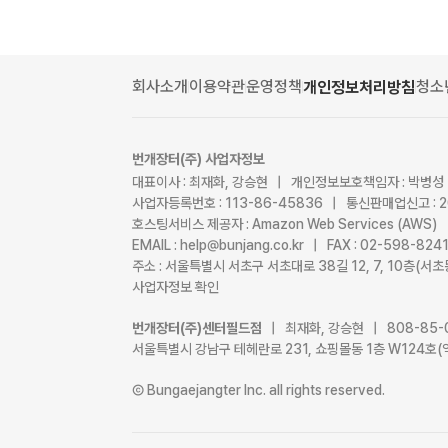
회사소개
이용약관
운영정책
청소
개인정보처리방침
번개장터(주) 사업자정보
대표이사 : 최재화, 강승현 | 개인정보보호책임자 : 박병성
사업자등록번호 : 113-86-45836 | 통신판매업신고 : 
호스팅서비스 제공자 : Amazon Web Services (AWS)
EMAIL : help@bunjang.co.kr | FAX : 02-598-82
주소 : 서울특별시 서초구 서초대로 38길 12, 7, 10층(
사업자정보 확인
번개장터(주)센터필드점
| 최재화, 강승현 | 808-85-
서울특별시 강남구 테헤란로 231, 쇼핑몰동 1층 W124호(
Ⓒ Bungaejangter Inc. all rights reserved.