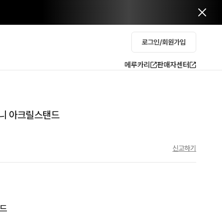
로그인/회원가입
메루카리
판매자센터
니 아크릴스탠드
신고하기
탠드