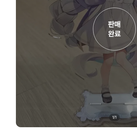
판매

완료
1
/
1