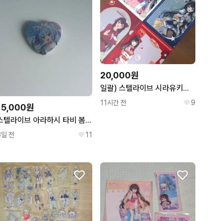
20,000원
일괄) 스텔라이브 시라유키히나 팝업특전 봄빛데이트 터미널 스페카 콘서트
11시간 전
9
15,000원
스텔라이브 아라하시 타비 봄빛데이트 캔뱃지
3일 전
11