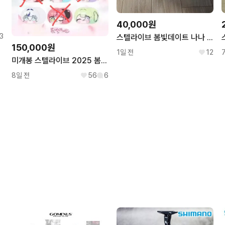
전멤버)
40,000원
3
스텔라이브 봄빛데이트 나나 부키 키링
150,000원
1일 전
12
미개봉 스텔라이브 2025 봄빛데이트 얼빡(타비 리코 린 시로 유니 히나)
8일 전
56
6