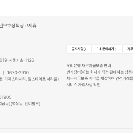
년보호정책
광고제휴
공지사항
1:1 문의하기
자주
2019-서울서초-1126
우리은행 채무지급보증 안내
번개장터㈜는 회사가 직접 판매하는 상품에
41 | 1670-2910
채무지급보증 계약을 체결하여 안전거래를
서초동, 마제스타시티, 힐스테이트 서리풀)
서비스 가입사실 확인
01905
역삼동)(역삼동, 센터필드)