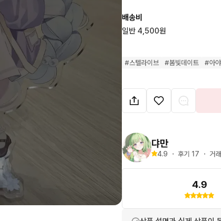
배송비
일반 4,500원
#
스텔라이브
#
봄빛데이트
#
아
댜만
4.9
・
후기 
17
・
거래
4.9