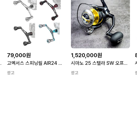
79,000원
1,520,000원
C3000SDH 스피닝릴
고멕서스 스피닝릴 AIR24 경량화 더블핸들 / 스텔라 이그지스트 에메랄다스 세피아
시마노 25 스텔라 SW 오프쇼어 부시리 방어 참치 빅게임 스피닝릴 14000XG
광고
광고