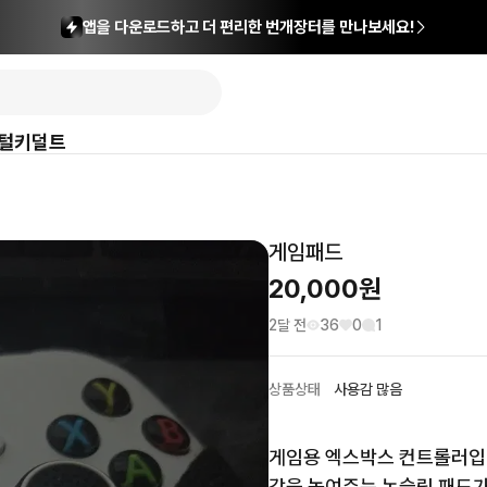
앱을 다운로드하고 더 편리한 번개장터를 만나보세요!
털
키덜트
게임패드
20,000
원
2달 전
36
0
1
상품상태
사용감 많음
게임용 엑스박스 컨트롤러입니
감을 높여주는 논슬립 패드가