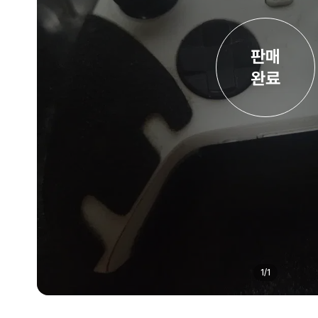
판매

완료
1
/
1