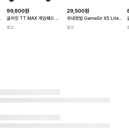
99,800원
29,500원
즌6 한정판 게임패드 조이스틱
굴리킷 TT MAX 게임패드 스위치2 프로콘 PC 스팀 모바일 컨트롤러
국내정발 GameSir X5 Lite 안드로이드 아이폰 아이패드미니 스마트폰 게임패드
광고
광고