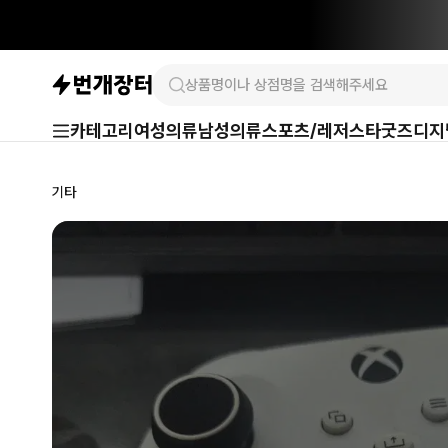
카테고리
여성의류
남성의류
스포츠/레저
스타굿즈
디지
기타