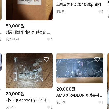
조이트론 HD20 1080p 웹캠
1일 전
1
50,000원
로벌 공식 팬클럽 1st
정품 에반게리온 선 한정판 마우스패드 새상품
3
16시간 전
4
20,000원
1
20,000원
AMD X RADEON X 붉은사막 장패드 마우스 패드 콜라보 Pad
레노버(Lenovo) 워크스테이션 전용 쿨링팬 전원 변환 케이블
9일 전
1
5일 전
2