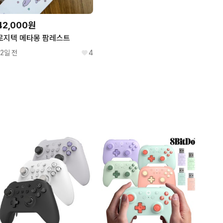
42,000원
로지텍 메타몽 팜레스트
12일 전
4