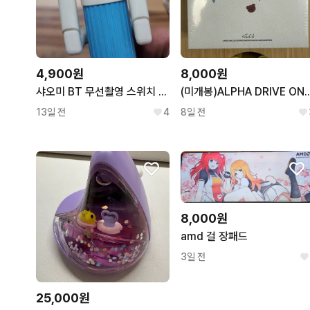
4,900원
8,000원
샤오미 BT 무선촬영 스위치 셀카봉
(미개봉)ALPHA DRIVE ONE 글
13일 전
4
8일 전
8,000원
amd 걸 장패드
3일 전
25,000원