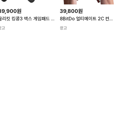
89,900원
39,800원
굴리킷 킹콩3 맥스 게임패드 스위치2 프로콘 PC 스팀 모바일 컨트롤러 KK3 MAX
8BitDo 얼티메이트 2C 컨트롤러 2.4G 8비토 무선 PC 게임패드 8비트 정발
광고
광고