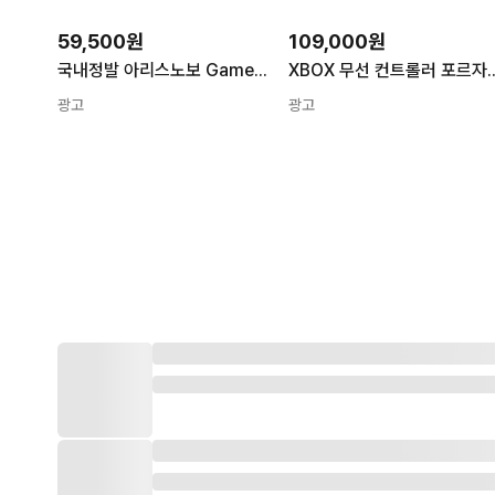
59,500원
109,000원
국내정발 아리스노보 GameSir T4N Pro 슈퍼노바 무선 게임써 블루투스 게임패드
XBOX 무선 컨트롤러 포르자 호라이
광고
광고