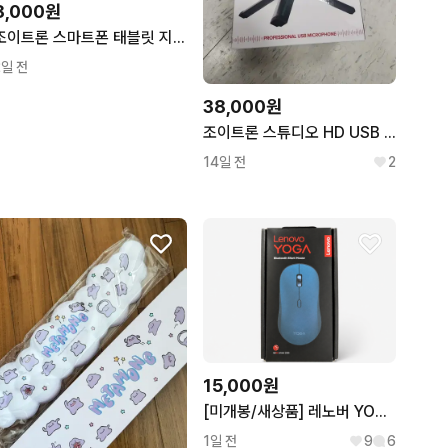
8,000원
조이트론 스마트폰 태블릿 지능형 발열 쿨링팬 QUICKICE
2일 전
38,000원
조이트론 스튜디오 HD USB 콘덴서 마이크
14일 전
2
15,000원
[미개봉/새상품] 레노버 YOGA 블루투스 무소음 마우스 (타이들 틸)
1일 전
9
6