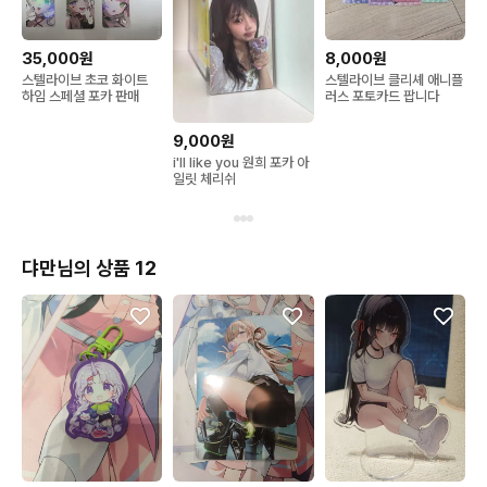
35,000원
8,000원
스텔라이브 초코 화이트
스텔라이브 클리셰 애니플
하임 스페셜 포카 판매
러스 포토카드 팝니다
9,000원
i'll like you 원희 포카 아
일릿 체리쉬
댜만님의 상품 12