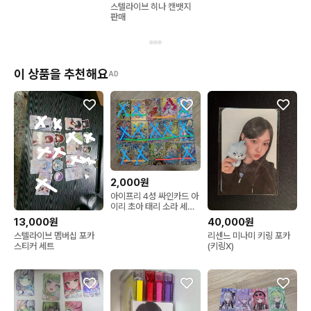
스텔라이브 히나 캔뱃지
판매
이 상품을 추천해요
AD
2,000원
아이프리 4성 싸인카드 아
이리 초아 태리 소라 세빈
신데렐라 콰르텟
13,000원
40,000원
스텔라이브 멤버십 포카
리센느 미나미 키링 포카
스티커 세트
(키링X)