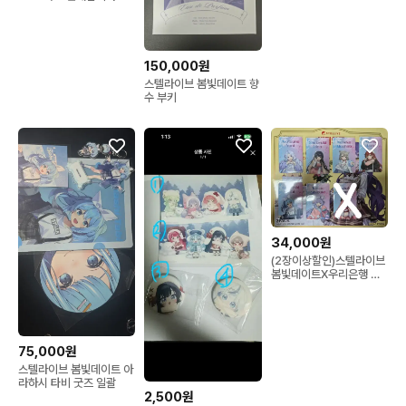
멤버)
150,000원
스텔라이브 봄빛데이트 향
수 부키
34,000원
(2장이상할인)스텔라이브
봄빛데이트X우리은행 포
토카드 개별
75,000원
스텔라이브 봄빛데이트 아
라하시 타비 굿즈 일괄
2,500원