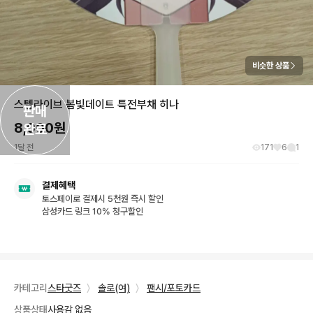
비슷한 상품
스텔라이브 봄빛데이트 특전부채 히나
판매

8,000
원
완료
1달 전
171
6
1
결제혜택
토스페이로 결제시 5천원 즉시 할인
삼성카드 링크 10% 청구할인
카테고리
스타굿즈
〉
솔로(여)
〉
팬시/포토카드
상품상태
사용감 없음