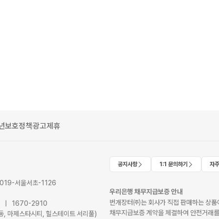
년보호정책
광고제휴
공지사항
1:1 문의하기
자주
2019-서울서초-1126
우리은행 채무지급보증 안내
번개장터㈜는 회사가 직접 판매하는 상품에
41 | 1670-2910
채무지급보증 계약을 체결하여 안전거래를
서초동, 마제스타시티, 힐스테이트 서리풀)