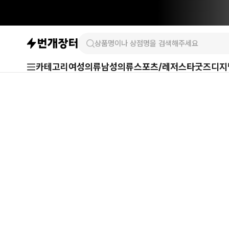
카테고리
여성의류
남성의류
스포츠/레저
스타굿즈
디지