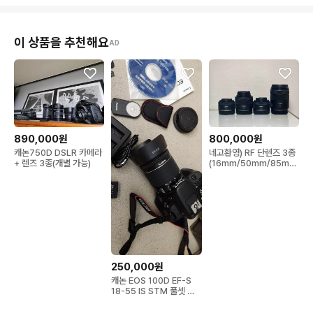
이 상품을 추천해요
AD
890,000원
800,000원
캐논750D DSLR 카메라
네고환영) RF 단렌즈 3종
+ 렌즈 3종(개별 가능)
(16mm/50mm/85mm
) +캐논 정품 카메라 가방
250,000원
캐논 EOS 100D EF-S
18-55 IS STM 풀셋 팝
니다