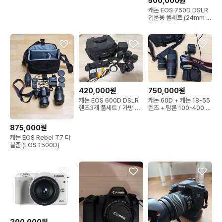
500,000원
렌즈
캐논 EOS 750D DSLR
입문용 풀세트 (24mm 단
렌즈 포함)
420,000원
750,000원
캐논 EOS 600D DSLR
캐논 60D + 캐논 18-55
렌즈3개 풀세트 / 가방 배
렌즈 + 탐론 100-400 렌
터리
즈
875,000원
캐논 EOS Rebel T7 더
블줌 (EOS 1500D)