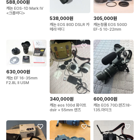
588,000원
캐논 EOS-1D Mark IV
<크롭바디>
538,000원
305,000원
캐논 EOS 80D DSLR 카
캐논정품 EOS 500D
메라 바디
EF-S 10-22mm
630,000원
캐논 EF 16-35mm
F2.8L II USM
340,000원
600,000원
캐논 eos 100d 화이트
캐논 EOS 70D.렌즈18-
dslr + 55mm 렌즈
135.마이크