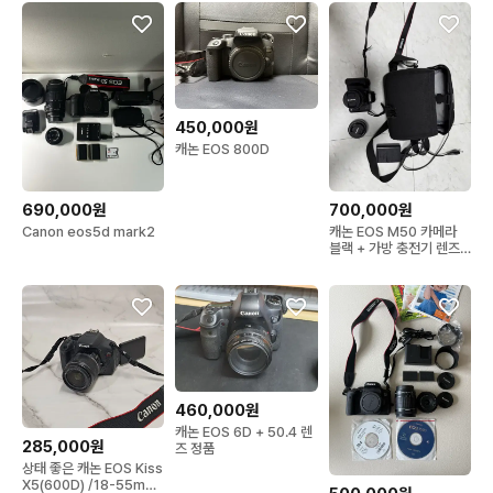
450,000원
캐논 EOS 800D
690,000원
700,000원
Canon eos5d mark2
캐논 EOS M50 카메라
블랙 + 가방 충전기 렌즈
포함
460,000원
캐논 EOS 6D + 50.4 렌
285,000원
즈 정품
상태 좋은 캐논 EOS Kiss
X5(600D) /18-55mm