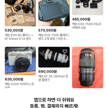
465,000원
캐논 EOS 750D DSLR
카메라 A급
530,000원
570,000원
캐논 EOS 6D 풀박스 +
캐논 EOS 750D 풀세트 |
EF 50mm f/1.4 렌즈
렌즈 2개 포함 | 외관 A급
| 상태 최상
690,000원
캐논 EF 35-350mm 망
630,000원
원 줌렌즈
캐논 m200 미러리스 회
이트
650,000원
캐논100mm Micro 렌즈
앱으로 하면 더 쉬워요
(백마엘)
등록, 찜, 결제까지 빠르게!