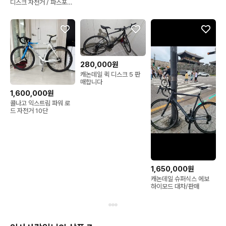
디스크 자전거 / 파스포츠
카본휠
280,000원
캐논데일 퀵 디스크 5 판
매합니다
1,600,000원
콜나고 익스트림 파워 로
드 자전거 10단
1,650,000원
캐논데일 슈퍼식스 에보
하이모드 대차/판매