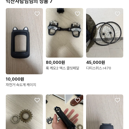
익산사람임님의 상품 7
80,000원
45,000원
룩 케오2 맥스 클릿페달
디티스위스 r470
10,000원
자전거 속도계 케이지