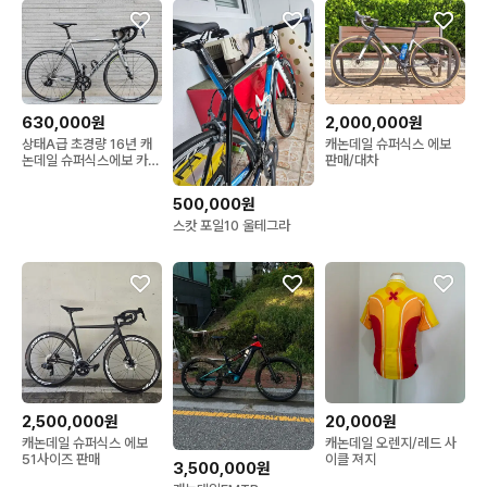
630,000원
2,000,000원
상태A급 초경량 16년 캐
캐논데일 슈퍼식스 에보
논데일 슈퍼식스에보 카본
판매/대차
로드자전거 56사이즈 팔
아요.(타이어 신품)
500,000원
스캇 포일10 울테그라
2,500,000원
20,000원
캐논데일 슈퍼식스 에보
캐논데일 오렌지/레드 사
51사이즈 판매
이클 져지
3,500,000원