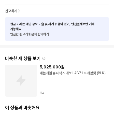
크랭크: 할로우그램

사이즈: 48 (사진상 175 피팅)

신고하기
현금 거래는 개인 정보 노출 및 사기 위험이 있어, 안전결제로만 거래
상태 정말 좋고요 크랭크는 전주분이 경량을 위해 듀라에서 할로
가능해요.
우그램으로 바꾸셨다고 했습니다 

안전한 중고거래 문화 함께하기
하자 사진 연락 주시면 다 드립니다 구동계도 듀라라서 변속 빠르
고요 정말 잘 나갑니다 무게 7.3정도 나옵니다

대차는 이득 로드만 보고요 판매위주 입니다
비슷한 새 상품 보기
AD
5,925,000
원
캐논데일 슈퍼식스 에보 LAB71 프레임킷 (BLK)
광고
이 상품과 비슷해요