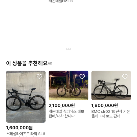
캐논데일EMTB
이 상품을 추천해요
AD
2,100,000원
1,800,000원
캐논데일 슈퍼식스 에보
BMC slr02 19년식 카본
판매/대차 합니다
울테그라 로드 판매
1,600,000원
스페셜라이즈드 타막 SL6