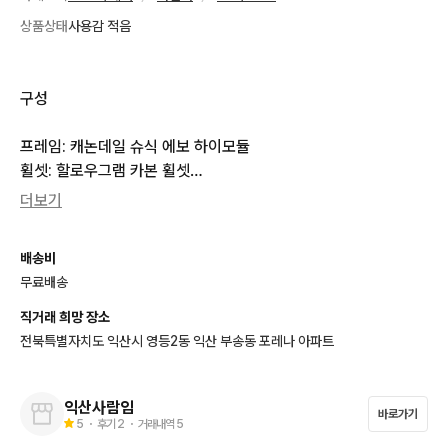
상품상태
사용감 적음
구성

프레임: 캐논데일 슈식 에보 하이모듈

휠셋: 할로우그램 카본 휠셋

양쪽 레버: 듀라에이스 9120

더보기
로터: 듀라에이스 9120

브렉:  듀라에이스 9120

배송비
캘리퍼:듀라에이스 9120

무료배송
체인: 듀라에이스

타이어: 슈발베 프로원 클린쳐

직거래 희망 장소
안장: 프롤로고 스크래치 tirox

전북특별자치도 익산시 영등2동 익산 부송동 포레나 아파트
싯포스트: 엘리타 원 카본

페달: 울테 r8000

익산사람임
스템: 에스웍

바로가기
5
・ 후기
2
・ 거래내역
5
핸들: 순정 400
