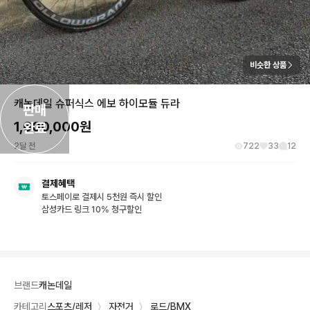
비슷한 상품
캐논데일 슈퍼식스 에보 하이모듈 듀라
판매

1,600,000
원
완료
2달 전
722
33
12
결제혜택
토스페이로 결제시 5천원 즉시 할인
삼성카드 링크 10% 청구할인
브랜드
캐논데일
카테고리
스포츠/레저
〉
자전거
〉
로드/BMX