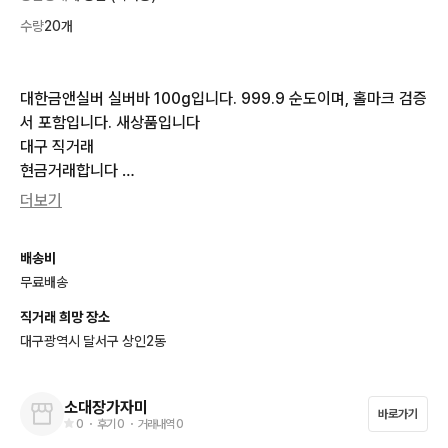
수량
20개
대한금앤실버 실버바 100g입니다. 999.9 순도이며, 홀마크 검증
서 포함입니다. 새상품입니다 

대구 직거래 

현금거래합니다 

20개 가능합니다
더보기
배송비
무료배송
직거래 희망 장소
대구광역시 달서구 상인2동
소대장가자미
바로가기
0
・ 후기
0
・ 거래내역
0