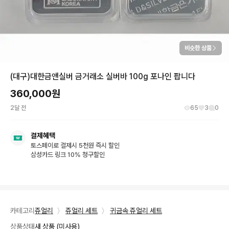
비슷한 상품
(대구)대한금앤실버 금거래소 실버바 100g 포나인 팝니다
360,000
원
2달 전
65
3
0
결제혜택
토스페이로 결제시 5천원 즉시 할인
삼성카드 링크 10% 청구할인
카테고리
쥬얼리
〉
쥬얼리 세트
〉
귀금속 쥬얼리 세트
상품상태
새 상품 (미사용)