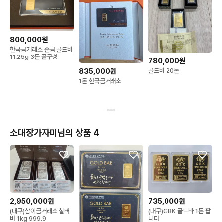
800,000원
한국금거래소 순금 골드바
11.25g 3돈 풀구성
780,000원
골드바 20돈
835,000원
1돈 한국금거래소
소대장가자미님의 상품 4
2,950,000원
735,000원
(대구)삼이금거래소 실버
(대구)GBK 골드바 1돈 팝
바 1kg 999.9
니다