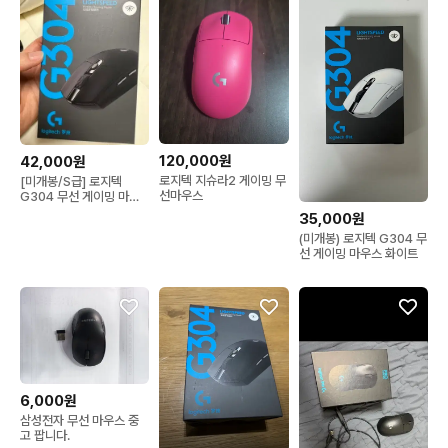
120,000원
42,000원
로지텍 지슈라2 게이밍 무
[미개봉/S급] 로지텍
선마우스
G304 무선 게이밍 마우
스
35,000원
(미개봉) 로지텍 G304 무
선 게이밍 마우스 화이트
6,000원
삼성전자 무선 마우스 중
고 팝니다.