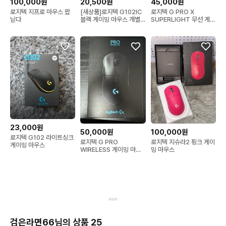
100,000원
20,500원
45,000원
로지텍 지프로 마우스 팝
[새상품]로지텍 G102IC
로지텍 G PRO X
닏다
블랙 게이밍 마우스 개별
SUPERLIGHT 무선 게이
판매
밍 마우스 블랙
23,000원
50,000원
100,000원
로지텍 G102 라이트싱크
로지텍 G PRO
로지텍 지슈라2 핑크 게이
게이밍 마우스
WIRELESS 게이밍 마우
밍 마우스
스 풀박스
검은라면66님의 상품 25