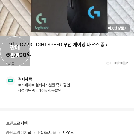
비슷한 상품
로지텍 G703 LIGHTSPEED 무선 게이밍 마우스 중고
판매

60,000
원
완료
1달 전
158
3
2
결제혜택
토스페이로 결제시 5천원 즉시 할인
삼성카드 링크 10% 청구할인
브랜드
로지텍
카테고리
디지털
〉
PC/노트북
〉
마우스