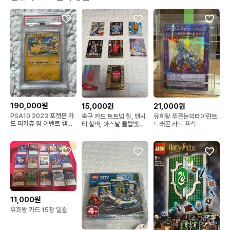
190,000원
15,000원
21,000원
PSA10 2023 포켓몬 카
축구 카드 토트넘 힐, 맨시
유희왕 푸른눈의타이란트
드 피카츄 짐 이벤트 캠페
티 실바, 아스날 클럽뱃지
드래곤 카드 프식
인
축구카드 일괄
11,000원
유희왕 카드 15장 일괄