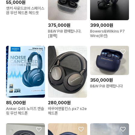
55,000원
앤커 사운드코어 스페이스
원 무선 헤드폰 헤드셋
375,000원
399,000원
B&W Pi8 판매합니다.
Bowers&Wilkins P7
[블랙]
Wire(유선)
350,000원
B&W Pi8 판매합니다
85,000원
280,000원
Anker Q45 노이즈 캔슬
바우어앤윌킨스 px7 s2e
링 무선 헤드폰
헤드폰