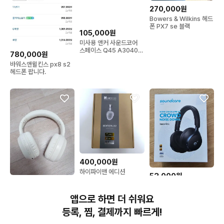
270,000원
Bowers & Wilkins 헤드
폰 PX7 se 블랙
105,000원
미사용 앤커 사운드코어
스페이스 Q45 A3040
780,000원
무선 헤드폰
바워스앤윌킨스 px8 s2
헤드폰 팝니다.
400,000원
하이파이맨 에디션
53,000원
EDITION XV 헤드폰
20,000원
풀박스 앤커 스페이스원
STBT-H180ANC 헤드
헤드폰 팝니다!
앱으로 하면 더 쉬워요
폰 노이즈캔슬링 블루투스
무선 헤드셋 ANC 액티브
등록, 찜, 결제까지 빠르게!