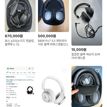
670,000원
500,000원
보스 a20(노이즈 캔슬링,
B&W Px7 S3 앤트러사
블루투스 O)
이트 블랙 바워스앤윌킨스
15,000원
깔끔한 블랙 색상의 오버
이어 헤드폰