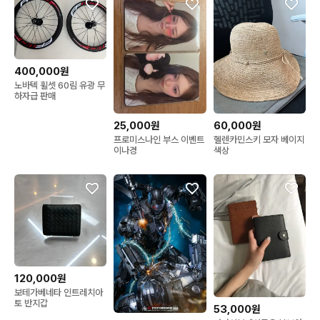
400,000원
노바텍 휠셋 60림 유광 무
하자급 판매
25,000원
60,000원
프로미스나인 부스 이벤트
헬렌카민스키 모자 베이지
이나경
색상
120,000원
보테가베네타 인트레치아
토 반지갑
53,000원