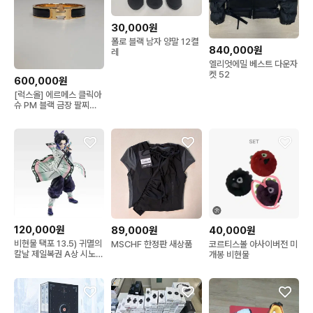
30,000원
폴로 블랙 남자 양말 12켤
840,000원
레
엘리엇에밀 베스트 다운자
켓 52
600,000원
[럭스올] 에르메스 클릭아
슈 PM 블랙 금장 팔찌
LB1425
120,000원
89,000원
40,000원
비현물 택포 13.5) 귀멸의
MSCHF 한정판 새상품
코르티스볼 아사이버전 미
칼날 제일복권 A상 시노부
개봉 비현물
피규어