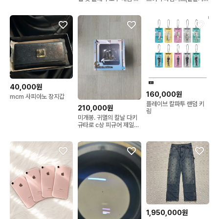
츠
드)
40,000원
160,000원
mcm 사피아노 장지갑
플레이브 칼파투 랜덤 키
210,000원
링
미개봉. 귀멸의 칼날 다키
규타로 c상 피규어 제일복
권 불멸의 유대
1,950,000원