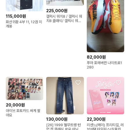
225,000원
115,000원
갤럭시 워치8 / 갤럭시 워
치8 클래식/ 갤럭시 워치
화산귀환 4부 11, 12권 미
울트라 미개봉
개봉
82,000원
푸마 포에버런 나이트로1
280
20,000원
아이브 포토카드 싸게 팔
아요
130,000원
22,300원
[26] 1999 헬무트랭 턴
리센느(메이) 프리티걸, 러
업 컷 클래식 로우 데님 팬
브어택 타임피스(실물카