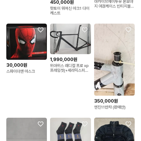
아카이브제이투유 본보야
450,000원
지 여권케이스 빈티지블랙
핫토이 워머신 마크1 다이
새제품
캐스트
1,990,000원
30,000원
위아위스 래디컬 프로 xp
프레임셋(+세라믹스피드
스파이더맨 마스크
BB)
350,000원
엔진11반차 (판매만)