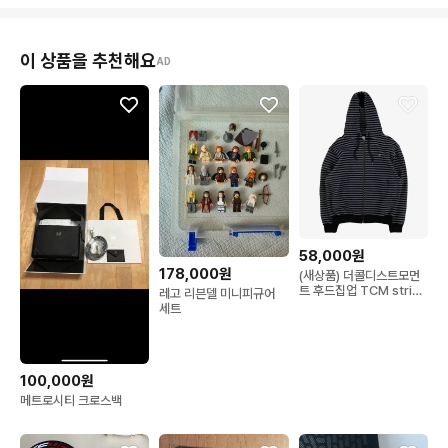
이 상품을 추천해요
AD
58,000원
178,000원
(새상품) 더콜디스트모먼
트 후드집업 TCM stripe
레고 리븐델 미니피규어
hooded zip-up
세트
100,000원
메트로시티 크로스백