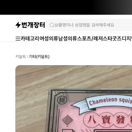
카테고리
여성의류
남성의류
스포츠/레저
스타굿즈
디지
키덜트
기타(키덜트)