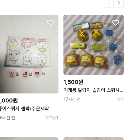
8
.
7
1,500원
미개봉 말랑이 슬랑이 스퀴시 균일가 판매합니다!
17시간 전
1
1,000원
종이스퀴시 랜박/주문제작
16시간 전
1
1