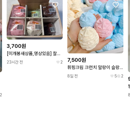
3,700원
[미개봉새상품,영상있음] 찰떡빵 4종 스퀴시 말랑이
7,500원
23시간 전
2
휘핑크림 크런치 말랑이 슬랑이 쫀득 스트레스볼 스퀴시
8일 전
5
2
2