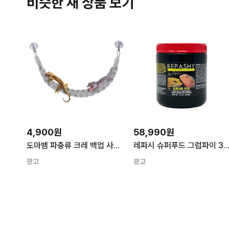
비슷한 새 상품 보기
4,900원
58,990원
도마뱀 파충류 크레 백업 사다리 밧줄 인조넝쿨 용품 카멜레온 계단 게코
레파시 슈퍼푸드 그럽파이 340g 5일 직송 비어디드래곤 스킨크 잭슨카멜레온
광고
광고