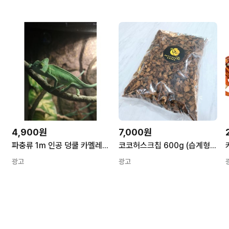
4,900원
7,000원
 먹이 사료
파충류 1m 인공 덩쿨 카멜레온 집 꾸미기 SE02506
코코허스크칩 600g (습계형 파충류, 개구리, 크레스티드 게코, 리키에너스, 카멜레온 바닥재)
광고
광고