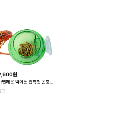
2,600원
카멜레온 먹이통 흡착형 곤충 사료 급여 파충류 사육장 용품
광고