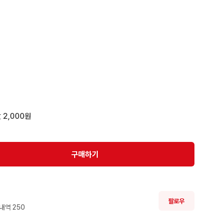
책임지지 않으니 상품문의 편하게 주세요
 2,000원
구매하기
팔로우
내역 
250