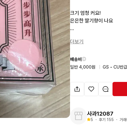
크기 엄청 커요!

은은한 딸기향이 나요

한 번 만지고 넣었어요

더보기
정품입니다

수령 후 제품 상태에 따른 
배송비
일반 4,000원
  |  
GS • CU반값
사과12087
5
・
후기 
155
・
거래