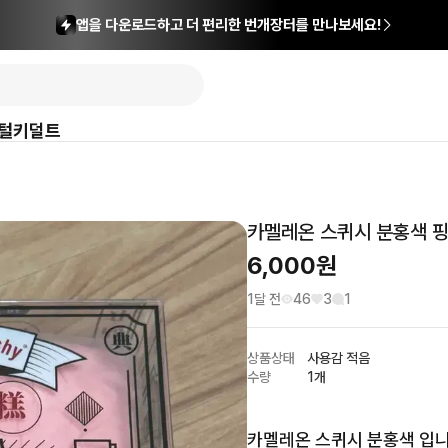
앱을 다운로드하고 더 편리한 번개장터를 만나보세요!
털
키덜트
카멜레온 스퀴시 분홍색 
6,000
원
1달 전
46
3
1
상품상태
사용감 적음
수량
1개
카멜레온 스퀴시 분홍색 입니