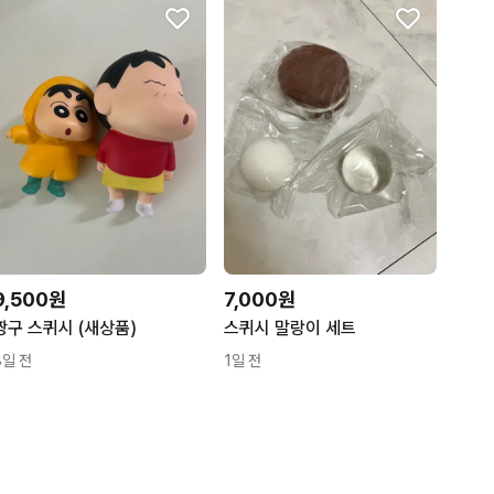
9,500원
7,000원
짱구 스퀴시 (새상품)
스퀴시 말랑이 세트
8일 전
1일 전