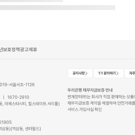
년보호정책
광고제휴
공지사항
1:1 문의하기
자주
2019-서울서초-1126
우리은행 채무지급보증 안내
번개장터㈜는 회사가 직접 판매하는 상품에
41 | 1670-2910
채무지급보증 계약을 체결하여 안전거래를
서초동, 마제스타시티, 힐스테이트 서리풀)
서비스 가입사실 확인
01905
역삼동)(역삼동, 센터필드)