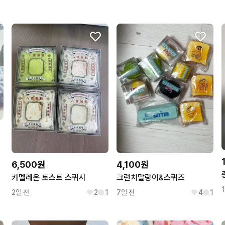
꼭 필요한 문의만 해요.
무리한 네고를 하지 않아요
6,500원
4,100원
카멜레온 토스트 스퀴시
크런치말랑이&스퀴즈
2일 전
2
1
7일 전
4
1