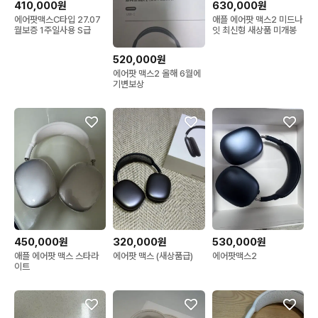
410,000원
630,000원
에어팟맥스C타입 27.07
애플 에어팟 맥스2 미드나
월보증 1주일사용 S급
잇 최신형 새상품 미개봉
520,000원
에어팟 맥스2 올해 6월에
기변보상
450,000원
320,000원
530,000원
애플 에어팟 맥스 스타라
에어팟 맥스 (새상품급)
에어팟맥스2
이트