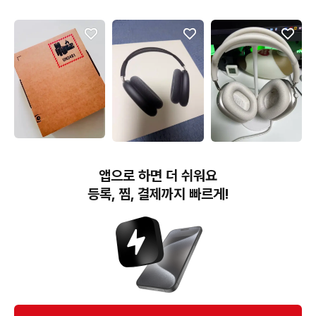
619,000원
480,000원
420,000원
2026 에어팟 맥스 2 미드
애플 에어팟 맥스 미드나
애플 에어팟 맥스1 c타입
앱으로 하면 더 쉬워요
나잇 MHWK4KH/A 미개
이트
스타라이트 풀박팝니다
봉
등록, 찜, 결제까지 빠르게!
번개장터(주) 사업자정보, 이용약관 및 기타 법적고지
번개장터㈜는 통신판매중개자이며, 통신판매의 당사자가 아닙니다. 전자상거래 등에서의
소비자보호에 관한 법률 등 관련 법령 및 번개장터㈜의 약관에 따라 상품, 상품정보, 거래에 관한 책임은
개별 판매자에게 귀속하고, 번개장터㈜는 원칙적으로 회원간 거래에 대하여 책임을 지지 않습니다.
다만, 번개장터㈜가 직접 판매하는 상품에 대한 책임은 번개장터㈜에게 귀속합니다.
Ⓒ Bungaejangter Inc. all rights reserved.