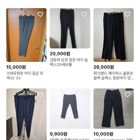
이즈
20,000원
검정색 남성 정장 바지 슬
랙스29새상품
15,000원
28,000원
크레뮤정장 바지 짙은 회
파크랜드 제이하스 울혼방
색32 33
블랙 슬랙스 정장바지 양
복바지 33 86
9,900원
10,000원