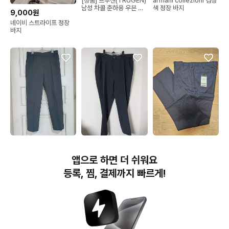
[정품] 트루젠(TRUGEN)
armani collezioni 검정
남성 차콜 춘하용 우븐 슬
색 정장 바지
9,000원
랙스 캐주얼 팬츠 82사이
네이비 스트라이프 정장
즈 정인샵
바지
19,000원
20,000원
55,000원
새옷 남성슬랙스32 여름
잭필드남성용 블랙 정장
남성 정장 바지 순모
앱으로 하면 더 쉬워요
정장 팬츠 밴딩 바지 쿨맥
바지38
GoldenTex 네이비 36
스
인치 춘추복 새상품
등록, 찜, 결제까지 빠르게!
번개장터(주) 사업자정보, 이용약관 및 기타 법적고지
번개장터㈜는 통신판매중개자이며, 통신판매의 당사자가 아닙니다. 전자상거래 등에서의