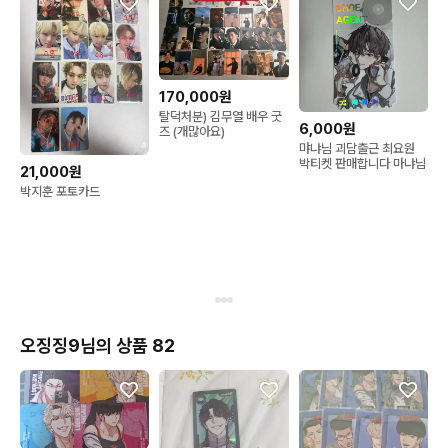
170,000원
탈덕처분) 김무열 배우 굿
6,000원
즈 (개많아요)
먀냐님 괴담출근 최요원
박티켓 판매합니다 마냐님
21,000원
박지훈 포토카드
오징징9님의 상품 82