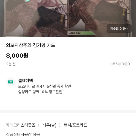
비슷한 상품
외모지상주의 김기명 카드
8,000
원
2달 전
56
3
0
결제혜택
토스페이로 결제시 5천원 즉시 할인
삼성카드 링크 10% 청구할인
카테고리
스타굿즈
〉
배우(남)
〉
팬시/포토카드
상품상태
사용감 적음