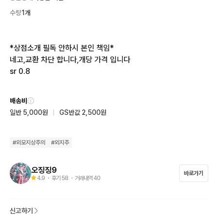
수량
1개
*상점소개 필독 안하시 본인 책임*

네고,교환 차단 합니다,개당 가격 입니다

sr 0.8
배송비
일반 5,000원
|
GS반값 2,500원
#
외모지상주의
#
외지주
오징징9
바로가기
4.9
・ 후기
58
・ 거래내역
40
신고하기