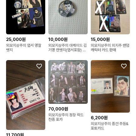
25,000원
10,000원
15,000원
외모지상주의 엽서 명찰
외모지상주의 아케이드 김
외모지상주의 외지주 랜덤
뱃지
기명 캔뱃지(엽서포함) 판
캐릭터 카드 판매
매합니다
70,000원
외모지상주의 정장 럭드
6,200원
전종 포카
외모지상주의 종건 주등&
포토카드
11,700원