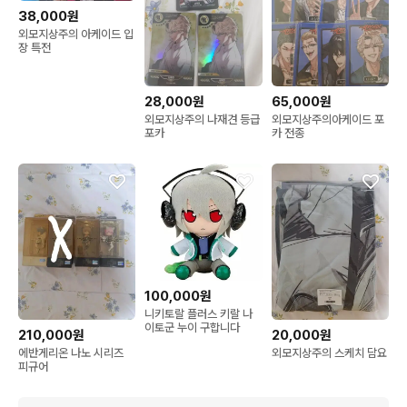
38,000원
외모지상주의 아케이드 입
장 특전
28,000원
65,000원
외모지상주의 나재견 등급
외모지상주의아케이드 포
포카
카 전종
100,000원
니키토랄 플러스 키랄 나
이토군 누이 구합니다
210,000원
20,000원
에반게리온 나노 시리즈
외모지상주의 스케치 담요
피규어