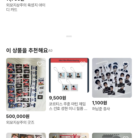
외모지상주의 육성지 아이
디 카드
이 상품을 추천해요
AD
9,500원
1,100원
코르티스 주훈 마틴 제임
스 건호 성현 미니 필름 포
허남준 증사
토 키링 판매
500,000원
외모지상주의 굿즈