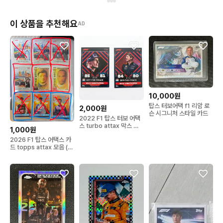
이 상품을 추천해요
AD
10,000원
탑스 터보어택 f1 리암 로
2,000원
슨 시그니처 스타일 카드
2022 F1 탑스 터보 어택
스 turbo attax 막스 베
1,000원
르스타펜
2026 F1 탑스 어택스 카
드 topps attax 모음 (레
드불 막스 베르스타펜, 페
라리 샤를 르클레르, 메르
세데스 조지 러셀 키미 안
토넬리 등)