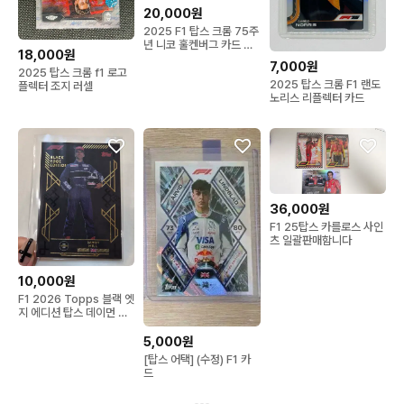
20,000원
2025 F1 탑스 크롬 75주
년 니코 훌켄버그 카드 세
18,000원
트
7,000원
2025 탑스 크롬 f1 로고
2025 탑스 크롬 F1 랜도
플렉터 조지 러셀
노리스 리플렉터 카드
36,000원
F1 25탑스 카를로스 사인
츠 일괄판매함니다
10,000원
F1 2026 Topps 블랙 엣
지 에디션 탑스 데이먼 힐
카드
5,000원
[탑스 어택] (수정) F1 카
드