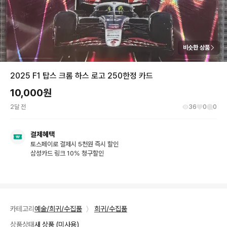
비슷한 상품
2025 F1 탑스 크롬 하스 로고 250한정 카드
10,000
원
2달 전
36
0
0
결제혜택
토스페이로 결제시 5천원 즉시 할인
삼성카드 링크 10% 청구할인
카테고리
예술/희귀/수집품
〉
희귀/수집품
상품상태
새 상품 (미사용)