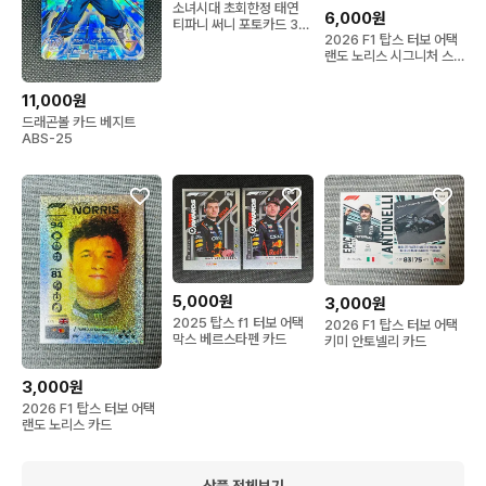
소녀시대 초회한정 태연
6,000원
티파니 써니 포토카드 3장
2026 F1 탑스 터보 어택
일괄
랜도 노리스 시그니처 스
타일
11,000원
드래곤볼 카드 베지트
ABS-25
5,000원
3,000원
2025 탑스 f1 터보 어택
2026 F1 탑스 터보 어택
막스 베르스타펜 카드
키미 안토넬리 카드
3,000원
2026 F1 탑스 터보 어택
랜도 노리스 카드
상품 전체보기