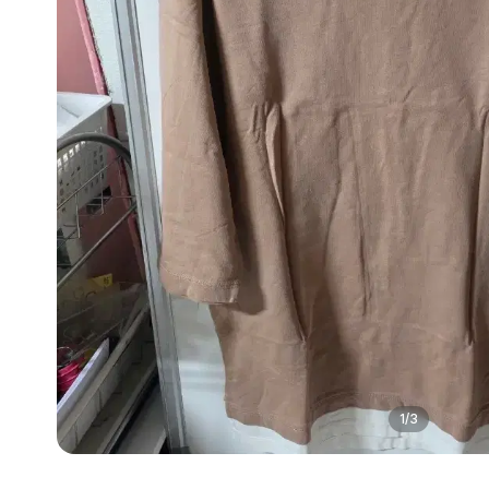
1
/
3