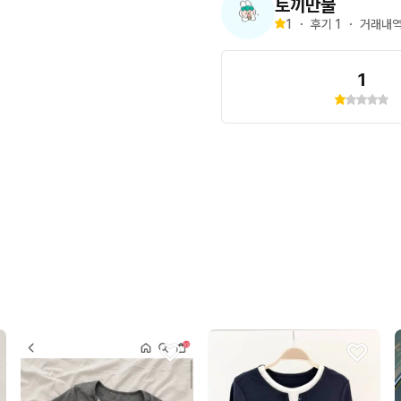
토끼만물
1
・
후기 
1
・
거래내역
1