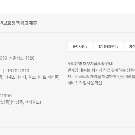
년보호정책
광고제휴
공지사항
1:1 문의하기
자주
2019-서울서초-1126
우리은행 채무지급보증 안내
번개장터㈜는 회사가 직접 판매하는 상품에
41 | 1670-2910
채무지급보증 계약을 체결하여 안전거래를
서초동, 마제스타시티, 힐스테이트 서리풀)
서비스 가입사실 확인
01905
역삼동)(역삼동, 센터필드)