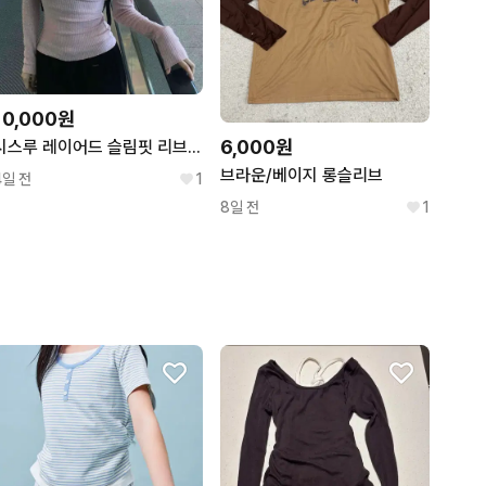
10,000원
6,000원
시스루 레이어드 슬림핏 리브 스퀘어넥 긴팔 티셔츠 핑크색
브라운/베이지 롱슬리브
4일 전
1
8일 전
1