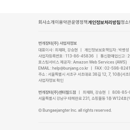
회사소개
이용약관
운영정책
청소
개인정보처리방침
번개장터(주) 사업자정보
대표이사 : 최재화, 강승현 | 개인정보보호책임자 : 박병성
사업자등록번호 : 113-86-45836 | 통신판매업신고 : 
호스팅서비스 제공자 : Amazon Web Services (AWS)
EMAIL : help@bunjang.co.kr | FAX : 02-598-82
주소 : 서울특별시 서초구 서초대로 38길 12, 7, 10층(
사업자정보 확인
번개장터(주)센터필드점
| 최재화, 강승현 | 808-85-
서울특별시 강남구 테헤란로 231, 쇼핑몰동 1층 W124호(
Ⓒ Bungaejangter Inc. all rights reserved.