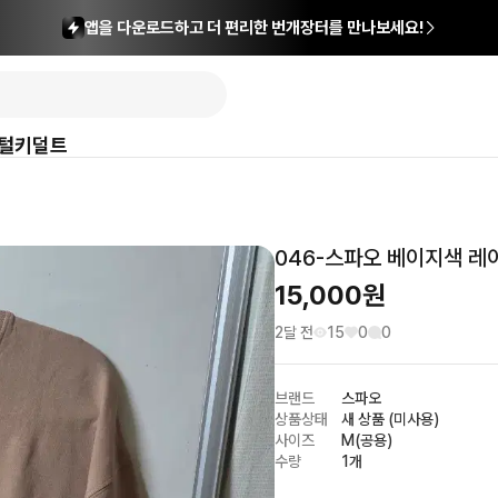
앱을 다운로드하고 더 편리한 번개장터를 만나보세요!
털
키덜트
046-스파오 베이지색 레
15,000
원
2달 전
15
0
0
브랜드
스파오
상품상태
새 상품 (미사용)
사이즈
M(공용)
수량
1개