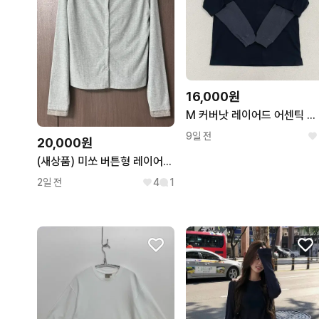
16,000원
M 커버낫 레이어드 어센틱 롱슬리브 티셔츠 0728
9일 전
20,000원
(새상품) 미쏘 버튼형 레이어드 긴팔 티셔츠 95
2일 전
4
1