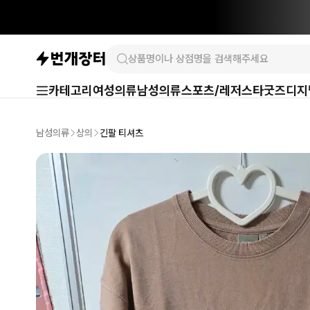
카테고리
여성의류
남성의류
스포츠/레저
스타굿즈
디지
남성의류
상의
긴팔 티셔츠