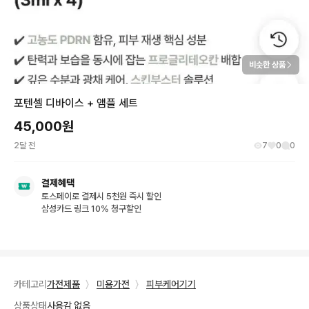
비슷한 상품
포텐셀 디바이스 + 앰플 세트
45,000
원
2달 전
7
0
0
결제혜택
토스페이로 결제시 5천원 즉시 할인
삼성카드 링크 10% 청구할인
카테고리
가전제품
〉
미용가전
〉
피부케어기기
상품상태
사용감 없음