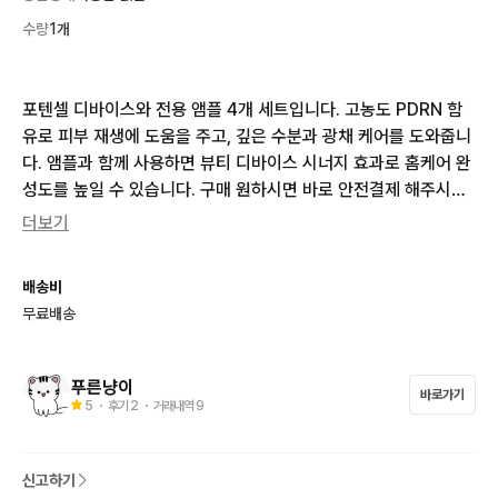
수량
1개
포텐셀 디바이스와 전용 앰플 4개 세트입니다. 고농도 PDRN 함
유로 피부 재생에 도움을 주고, 깊은 수분과 광채 케어를 도와줍니
다. 앰플과 함께 사용하면 뷰티 디바이스 시너지 효과로 홈케어 완
성도를 높일 수 있습니다. 구매 원하시면 바로 안전결제 해주시면
 됩니다! 1회 사용했어요 앰플1개랑

더보기
그리고 보관중 입니다 새상품급
배송비
무료배송
푸른냥이
바로가기
5
・ 후기
2
・ 거래내역
9
신고하기