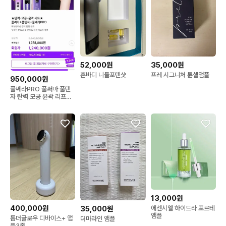
52,000원
35,000원
혼바디 니들포텐샷
프레 시그니처 튠셀앰플
950,000원
풀쎄라PRO 풀써마 풀텐
자 탄력 모공 윤곽 리프팅
세트
13,000원
400,000원
에센시엘 하이드라 포르테
35,000원
앰플
톰더글로우 디바이스+ 앰
더마라인 앰플
플3종